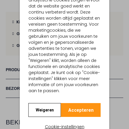
analytische cookies zorgen ervoor
dat de website goed werkt en
continu verbeterd wordt. Deze
cookies worden altijd geplaatst en
Kies zelf je bezorgmoment
vereisen geen toestemming. Voor
marketingcookies, die we
Gratis verzending
vanaf € 100,-
gebruiken om jouw voorkeuren te
volgen en je gepersonaliseerde
Gratis retour
binnen 30 dagen
advertenties te tonen, vragen we
jouw toestemming. Als je op
"Weigeren" klikt, worden alleen de
functionele en analytische cookies
PRODUCT INFORMATIE
geplaatst. Je kunt ook op "Cookie-
instellingen" klikken voor meer
informatie of om jouw voorkeuren
BEZORGEN & RETOURNEREN
aan te passen.
Accepteren
Weigeren
BEKIJK MEER
Cookie-instellingen