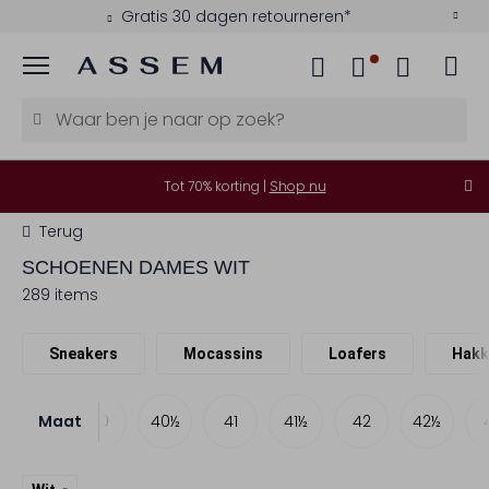
Kies zelf je bezorgmoment
Menu
Tot 70% korting |
Shop nu
Terug
SCHOENEN DAMES WIT
289 items
Sneakers
Mocassins
Loafers
Hakk
Maat
39½
40
40½
41
41½
42
42½