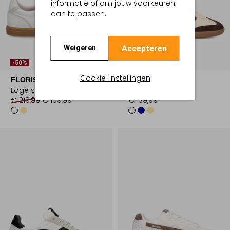
informatie of om jouw voorkeuren
aan te passen.
Accepteren
Weigeren
-50%
Cookie-instellingen
FLORIS VAN BOMMEL
MRP
Lage sneakers
Lage sneakers
€ 219,99
€ 109,99
€ 139,99