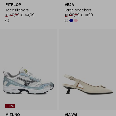
FITFLOP
VEJA
Teenslippers
Lage sneakers
€ 49,99
€ 44,99
€ 139,99
€ 111,99
-30%
MIZUNO
VIA VAI