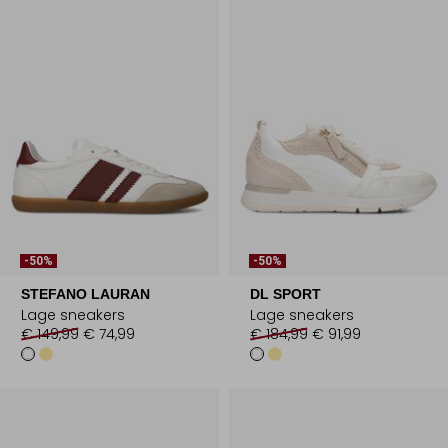
-50%
-50%
STEFANO LAURAN
DL SPORT
Lage sneakers
Lage sneakers
€ 149,99
€ 74,99
€ 184,99
€ 91,99