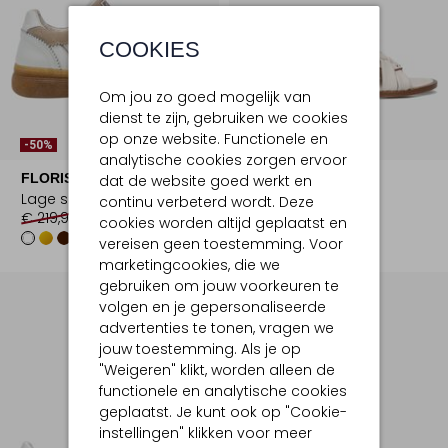
COOKIES
Om jou zo goed mogelijk van
dienst te zijn, gebruiken we cookies
op onze website. Functionele en
-50%
-60%
analytische cookies zorgen ervoor
FLORIS VAN BOMMEL
STEFANO LAURAN
dat de website goed werkt en
Lage sneakers
Slippers
continu verbeterd wordt. Deze
€ 219,99
€ 109,99
€ 119,99
€ 47,99
cookies worden altijd geplaatst en
vereisen geen toestemming. Voor
marketingcookies, die we
gebruiken om jouw voorkeuren te
volgen en je gepersonaliseerde
advertenties te tonen, vragen we
jouw toestemming. Als je op
"Weigeren" klikt, worden alleen de
functionele en analytische cookies
geplaatst. Je kunt ook op "Cookie-
instellingen" klikken voor meer