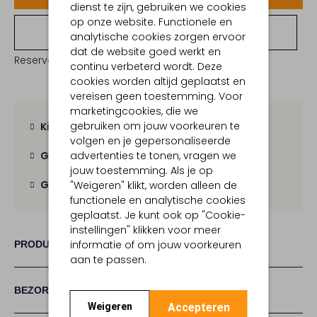
dienst te zijn, gebruiken we cookies
op onze website. Functionele en
Bekijk winkelvoorraad
analytische cookies zorgen ervoor
dat de website goed werkt en
Reserveer direct in een van onze 19 boutiques
continu verbeterd wordt. Deze
cookies worden altijd geplaatst en
vereisen geen toestemming. Voor
marketingcookies, die we
gebruiken om jouw voorkeuren te
Kies zelf je bezorgmoment
volgen en je gepersonaliseerde
advertenties te tonen, vragen we
Gratis verzending
vanaf € 100,-
jouw toestemming. Als je op
Gratis retour
binnen 30 dagen
"Weigeren" klikt, worden alleen de
functionele en analytische cookies
geplaatst. Je kunt ook op "Cookie-
instellingen" klikken voor meer
informatie of om jouw voorkeuren
PRODUCT INFORMATIE
aan te passen.
BEZORGEN & RETOURNEREN
Accepteren
Weigeren