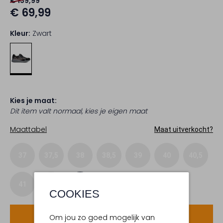
€ 139,99
€ 69,99
Kleur:
Zwart
Kies je maat:
Dit item valt normaal, kies je eigen maat
Maattabel
Maat uitverkocht?
37
37,5
38
38,5
39
40
40,5
41
42
43
COOKIES
Voeg toe
Om jou zo goed mogelijk van