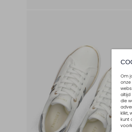
CO
Om jo
onze 
websi
altij
die w
adver
klikt
kunt 
voork