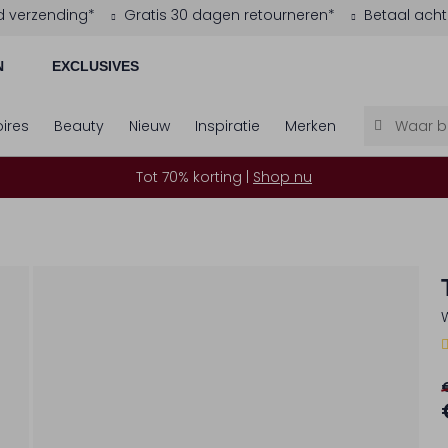
d verzending*
Gratis 30 dagen retourneren*
Betaal acht
N
EXCLUSIVES
ires
Beauty
Nieuw
Inspiratie
Merken
Tot 70% korting |
Shop nu
1