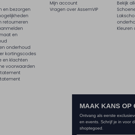
t
Mijn account
Bekijk al
en en bezorgen
Vragen over AssemVIP
Schoene
ogelijkheden
Laksch
n retourneren
onderh
 aanmelden
Kleuren
maat en
oud
 en onderhoud
er kortingscodes
e en klachten
ne voorwaarden
statement
tatement
MAAK KANS OP 
Ontvang als eerste exclusiev
en events. Schrijf je in voor
shoptegoed.