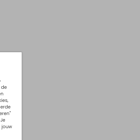
p
 de
en
ies,
eerde
eren"
 Je
m jouw