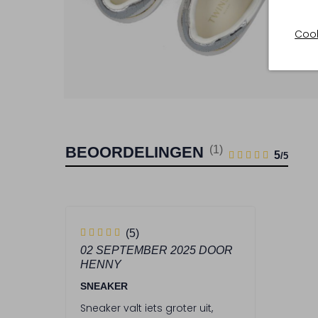
Cook
BEOORDELINGEN
(1)
1
5
5
/5
STERREN
5
(5)
S
02 SEPTEMBER 2025
DOOR
HENNY
t
e
SNEAKER
r
Sneaker valt iets groter uit,