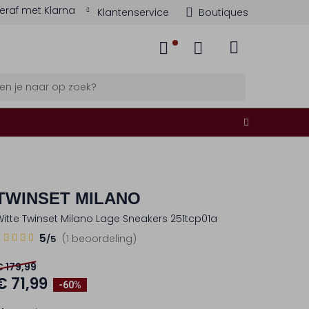
eraf met Klarna
Klantenservice
Boutiques
TWINSET MILANO
Witte Twinset Milano Lage Sneakers 251tcp01a
5
5
(1 beoordeling)
/5
Sterren
€ 179,99
€ 71,99
-60%