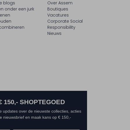
le blogs
Over Assem
n onder een jurk
Boutiques
oenen
Vacatures
ouden
Corporate Social
 combineren
Responsibility
Nieuws
€ 150,- SHOPTEGOED
e updates over de nieuwste collecties, acties
 de nieuwsbrief en maak kans op € 150,-