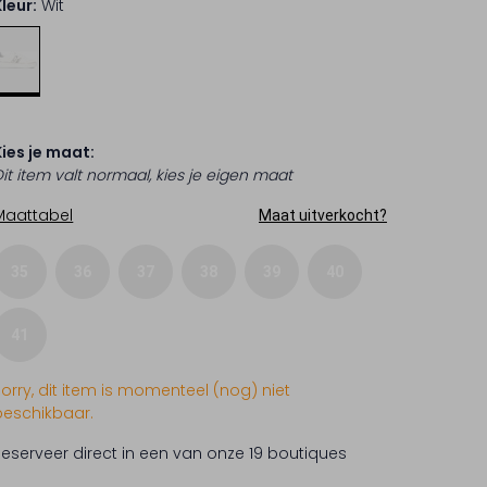
Kleur:
Wit
Kies je maat:
Dit item valt normaal, kies je eigen maat
Maattabel
Maat uitverkocht?
35
36
37
38
39
40
41
Sorry, dit item is momenteel (nog) niet
beschikbaar.
Reserveer direct in een van onze 19 boutiques