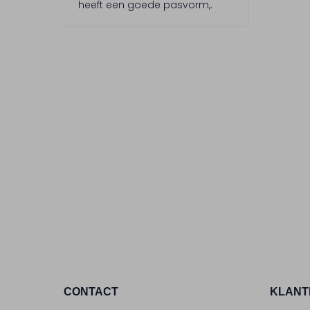
heeft een goede pasvorm,.
r
e
n
CONTACT
KLANT