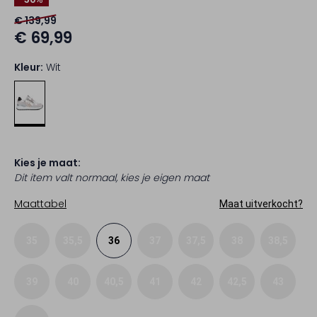
€ 139,99
€ 69,99
Kleur:
Wit
Kies je maat:
Dit item valt normaal, kies je eigen maat
Maattabel
Maat uitverkocht?
35
35,5
36
37
37,5
38
38,5
39
40
40,5
41
42
42,5
43