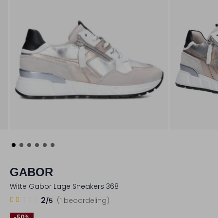
GABOR
Witte Gabor Lage Sneakers 368
1
2
2
(1 beoordeling)
/5
Sterren
-50%