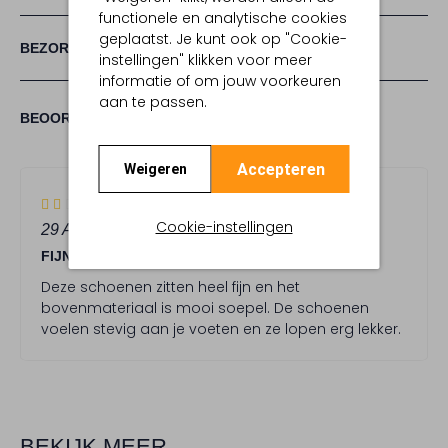
functionele en analytische cookies
geplaatst. Je kunt ook op "Cookie-
BEZORGEN & RETOURNEREN
instellingen" klikken voor meer
informatie of om jouw voorkeuren
aan te passen.
(1)
1
2
BEOORDELINGEN
2
/5
STERREN
Accepteren
Weigeren
2
(2)
S
Cookie-instellingen
29 AUGUSTUS 2025
DOOR ANNAMARIE
t
FIJNE SCHOENEN
e
r
Deze schoenen zitten heel fijn en het
r
bovenmateriaal is mooi soepel. De schoenen
e
voelen stevig aan je voeten en ze lopen erg lekker.
n
BEKIJK MEER