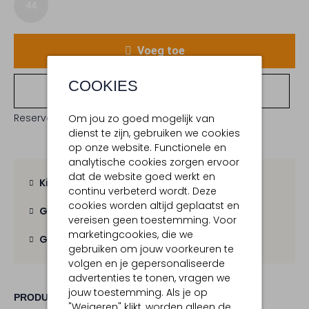
44
Voeg toe
COOKIES
Bekijk winkelvoorraad
Reserveer direct in een van onze 19 boutiques
Om jou zo goed mogelijk van
dienst te zijn, gebruiken we cookies
op onze website. Functionele en
analytische cookies zorgen ervoor
dat de website goed werkt en
Kies zelf je bezorgmoment
continu verbeterd wordt. Deze
cookies worden altijd geplaatst en
Gratis verzending
vanaf € 100,-
vereisen geen toestemming. Voor
marketingcookies, die we
Gratis retour
binnen 30 dagen
gebruiken om jouw voorkeuren te
volgen en je gepersonaliseerde
advertenties te tonen, vragen we
jouw toestemming. Als je op
PRODUCT INFORMATIE
"Weigeren" klikt, worden alleen de