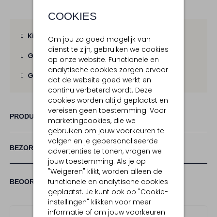
COOKIES
Kies zelf je bezorgmoment
Om jou zo goed mogelijk van
dienst te zijn, gebruiken we cookies
Gratis verzending
vanaf € 100,-
op onze website. Functionele en
analytische cookies zorgen ervoor
Gratis retour
binnen 30 dagen
dat de website goed werkt en
continu verbeterd wordt. Deze
cookies worden altijd geplaatst en
vereisen geen toestemming. Voor
PRODUCT INFORMATIE
marketingcookies, die we
gebruiken om jouw voorkeuren te
volgen en je gepersonaliseerde
BEZORGEN & RETOURNEREN
advertenties te tonen, vragen we
jouw toestemming. Als je op
"Weigeren" klikt, worden alleen de
(3)
functionele en analytische cookies
3
5
BEOORDELINGEN
5
/5
geplaatst. Je kunt ook op "Cookie-
STERREN
instellingen" klikken voor meer
informatie of om jouw voorkeuren