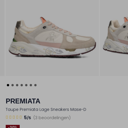
PREMIATA
Taupe Premiata Lage Sneakers Mase-D
3
5
5
(3 beoordelingen)
/5
Sterren
-30%