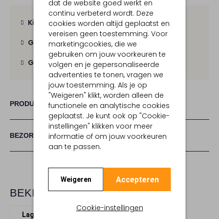
dat de website goed werkt en
continu verbeterd wordt. Deze
Kies zelf je bezorgmoment
cookies worden altijd geplaatst en
vereisen geen toestemming. Voor
Gratis verzending
vanaf € 100,-
marketingcookies, die we
gebruiken om jouw voorkeuren te
Gratis retour
binnen 30 dagen
volgen en je gepersonaliseerde
advertenties te tonen, vragen we
jouw toestemming. Als je op
"Weigeren" klikt, worden alleen de
PRODUCT INFORMATIE
functionele en analytische cookies
geplaatst. Je kunt ook op "Cookie-
instellingen" klikken voor meer
BEZORGEN & RETOURNEREN
informatie of om jouw voorkeuren
aan te passen.
Accepteren
Weigeren
BEKIJK MEER
Cookie-instellingen
Lage sneakers
Ghoud
Leer