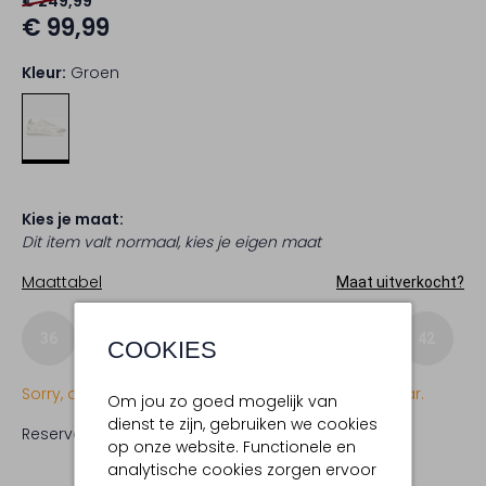
€ 249,99
€ 99,99
Kleur:
Groen
Kies je maat:
Dit item valt normaal, kies je eigen maat
Maattabel
Maat uitverkocht?
36
37
38
39
40
41
42
COOKIES
Sorry, dit item is momenteel (nog) niet beschikbaar.
Om jou zo goed mogelijk van
dienst te zijn, gebruiken we cookies
Reserveer direct in een van onze 19 boutiques
op onze website. Functionele en
analytische cookies zorgen ervoor