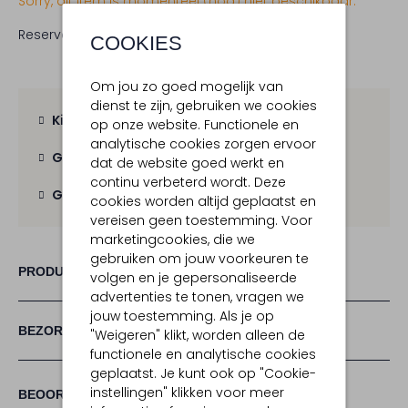
Sorry, dit item is momenteel (nog) niet beschikbaar.
Reserveer direct in een van onze 19 boutiques
COOKIES
Om jou zo goed mogelijk van
dienst te zijn, gebruiken we cookies
Kies zelf je bezorgmoment
op onze website. Functionele en
analytische cookies zorgen ervoor
Gratis verzending
vanaf € 100,-
dat de website goed werkt en
continu verbeterd wordt. Deze
Gratis retour
binnen 30 dagen
cookies worden altijd geplaatst en
vereisen geen toestemming. Voor
marketingcookies, die we
gebruiken om jouw voorkeuren te
PRODUCT INFORMATIE
volgen en je gepersonaliseerde
advertenties te tonen, vragen we
jouw toestemming. Als je op
BEZORGEN & RETOURNEREN
"Weigeren" klikt, worden alleen de
functionele en analytische cookies
geplaatst. Je kunt ook op "Cookie-
(1)
instellingen" klikken voor meer
1
5
BEOORDELINGEN
5
/5