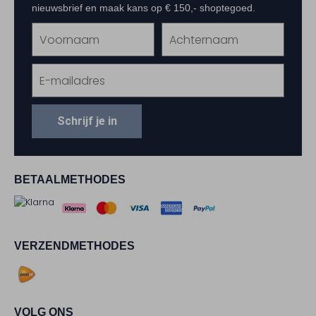
nieuwsbrief en maak kans op € 150,- shoptegoed.
Schrijf je in
BETAALMETHODES
VERZENDMETHODES
VOLG ONS