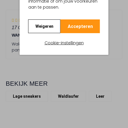
informatie of om jouw voorkeuren
STERREN
aan te passen.
5
(5)
S
Accepteren
Weigeren
17 OKTOBER 2025
DOOR TINEKE SMITS
t
WANDELEN
e
r
Cookie-instellingen
Waldlaufers, de naam zegt het al, ze zitten als
r
pantoffeltjes en lopen heerlijk.🤩
e
n
BEKIJK MEER
Lage sneakers
Waldlaufer
Leer