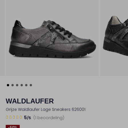
WALDLAUFER
Grijze Waldlaufer Lage Sneakers 626001
1
5
5
(1 beoordeling)
/5
Sterren
-50%