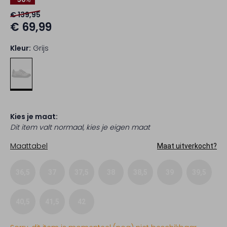
€ 139,95
€ 69,99
Kleur:
Grijs
Kies je maat:
Dit item valt normaal, kies je eigen maat
Maattabel
Maat uitverkocht?
36,5
37
37,5
38
38,5
39
39,5
40,5
41,5
42