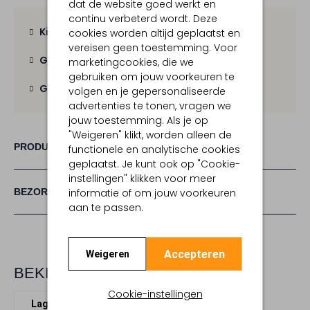
dat de website goed werkt en
continu verbeterd wordt. Deze
Kies zelf je bezorgmoment
cookies worden altijd geplaatst en
vereisen geen toestemming. Voor
Gratis verzending
vanaf € 100,-
marketingcookies, die we
gebruiken om jouw voorkeuren te
Gratis retour
binnen 30 dagen
volgen en je gepersonaliseerde
advertenties te tonen, vragen we
jouw toestemming. Als je op
"Weigeren" klikt, worden alleen de
PRODUCT INFORMATIE
functionele en analytische cookies
geplaatst. Je kunt ook op "Cookie-
instellingen" klikken voor meer
BEZORGEN & RETOURNEREN
informatie of om jouw voorkeuren
aan te passen.
Accepteren
Weigeren
BEKIJK MEER
Cookie-instellingen
Lage sneakers
Via Vai
Leer