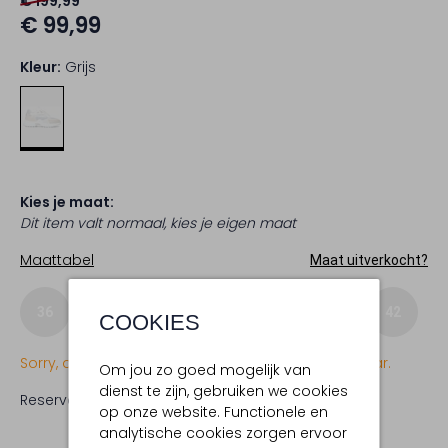
€ 199,99
€ 99,99
Kleur:
Grijs
Kies je maat:
Dit item valt normaal, kies je eigen maat
Maattabel
Maat uitverkocht?
36
37
38
39
40
41
42
COOKIES
Sorry, dit item is momenteel (nog) niet beschikbaar.
Om jou zo goed mogelijk van
dienst te zijn, gebruiken we cookies
Reserveer direct in een van onze 19 boutiques
op onze website. Functionele en
analytische cookies zorgen ervoor