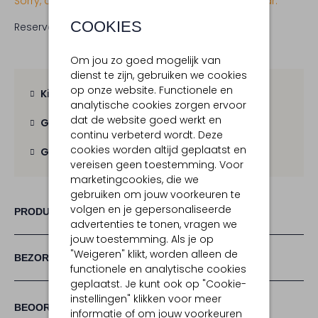
Sorry, dit item is momenteel (nog) niet beschikbaar.
COOKIES
Reserveer direct in een van onze 19 boutiques
Om jou zo goed mogelijk van
dienst te zijn, gebruiken we cookies
op onze website. Functionele en
Kies zelf je bezorgmoment
analytische cookies zorgen ervoor
dat de website goed werkt en
Gratis verzending
vanaf € 100,-
continu verbeterd wordt. Deze
cookies worden altijd geplaatst en
Gratis retour
binnen 30 dagen
vereisen geen toestemming. Voor
marketingcookies, die we
gebruiken om jouw voorkeuren te
volgen en je gepersonaliseerde
PRODUCT INFORMATIE
advertenties te tonen, vragen we
jouw toestemming. Als je op
"Weigeren" klikt, worden alleen de
BEZORGEN & RETOURNEREN
functionele en analytische cookies
geplaatst. Je kunt ook op "Cookie-
instellingen" klikken voor meer
(1)
1
5
BEOORDELINGEN
5
/5
informatie of om jouw voorkeuren