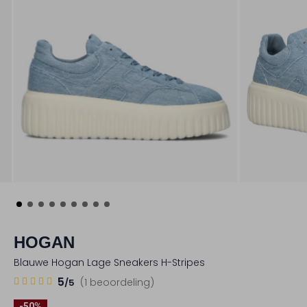
HOGAN
Blauwe Hogan Lage Sneakers H-Stripes
1
5
5
(1 beoordeling)
/5
Sterren
-50%