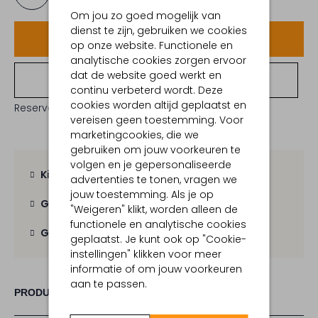
Om jou zo goed mogelijk van
dienst te zijn, gebruiken we cookies
Voeg toe
op onze website. Functionele en
analytische cookies zorgen ervoor
dat de website goed werkt en
Bekijk winkelvoorraad
continu verbeterd wordt. Deze
cookies worden altijd geplaatst en
Reserveer direct in een van onze 19 boutiques
vereisen geen toestemming. Voor
marketingcookies, die we
gebruiken om jouw voorkeuren te
volgen en je gepersonaliseerde
Kies zelf je bezorgmoment
advertenties te tonen, vragen we
jouw toestemming. Als je op
Gratis verzending
vanaf € 100,-
"Weigeren" klikt, worden alleen de
functionele en analytische cookies
Gratis retour
binnen 30 dagen
geplaatst. Je kunt ook op "Cookie-
instellingen" klikken voor meer
informatie of om jouw voorkeuren
aan te passen.
PRODUCT INFORMATIE