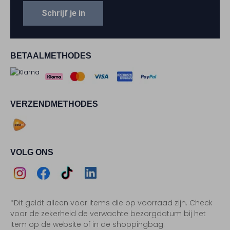
Schrijf je in
BETAALMETHODES
VERZENDMETHODES
VOLG ONS
Assem
Assem
Assem
Assem
*Dit geldt alleen voor items die op voorraad zijn. Check
Instagram
Facebook
TikTok
LinkedIn
voor de zekerheid de verwachte bezorgdatum bij het
item op de website of in de shoppingbag.