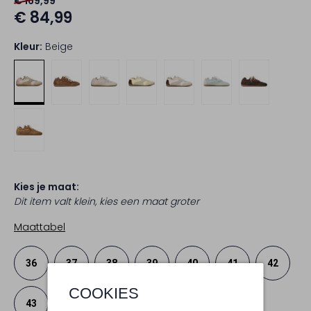
€ 169,99
€ 84,99
Kleur:
Beige
Kies je maat:
Dit item valt klein, kies een maat groter
Maattabel
36
37
38
39
40
41
42
COOKIES
43