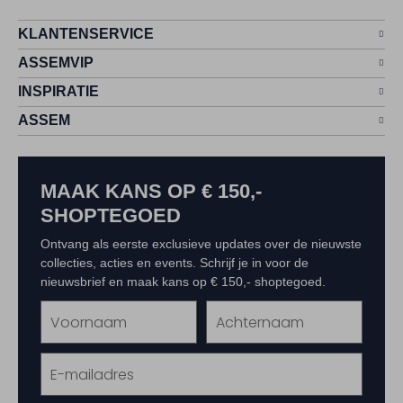
KLANTENSERVICE
ASSEMVIP
INSPIRATIE
ASSEM
MAAK KANS OP € 150,-
SHOPTEGOED
Ontvang als eerste exclusieve updates over de nieuwste
collecties, acties en events. Schrijf je in voor de
nieuwsbrief en maak kans op € 150,- shoptegoed.