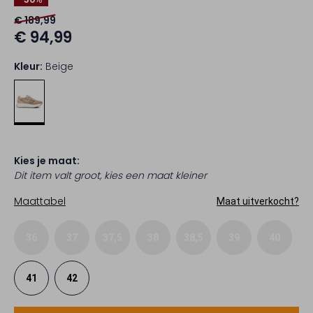
€ 189,99
€ 94,99
Kleur:
Beige
Kies je maat:
Dit item valt groot, kies een maat kleiner
Maattabel
Maat uitverkocht?
36
37
37,5
38
38,5
39
40
41
42