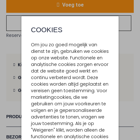
Voeg toe
Bekijk winkelvoorraad
COOKIES
Reserveer direct in een van onze 19 boutiques
Om jou zo goed mogelijk van
dienst te zijn, gebruiken we cookies
op onze website. Functionele en
analytische cookies zorgen ervoor
Kies zelf je bezorgmoment
dat de website goed werkt en
continu verbeterd wordt. Deze
Gratis verzending
vanaf € 100,-
cookies worden altijd geplaatst en
Gratis retour
binnen 30 dagen
vereisen geen toestemming. Voor
marketingcookies, die we
gebruiken om jouw voorkeuren te
volgen en je gepersonaliseerde
advertenties te tonen, vragen we
PRODUCT INFORMATIE
jouw toestemming. Als je op
"Weigeren" klikt, worden alleen de
functionele en analytische cookies
BEZORGEN & RETOURNEREN