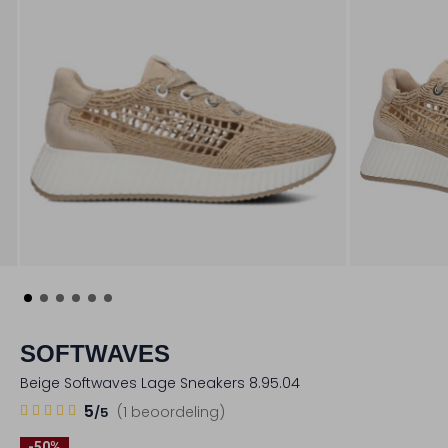
SOFTWAVES
Beige Softwaves Lage Sneakers 8.95.04
1
5
5
(1 beoordeling)
/5
Sterren
-50%