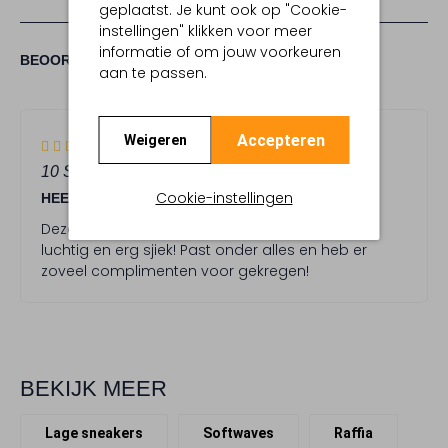
geplaatst. Je kunt ook op "Cookie-
instellingen" klikken voor meer
informatie of om jouw voorkeuren
(1)
1
5
BEOORDELINGEN
5
/5
aan te passen.
STERREN
5
Accepteren
Weigeren
(5)
S
10 SEPTEMBER 2025
DOOR NUR
t
Cookie-instellingen
HEERLIJKE LUCHTIGE SNEAKERS
e
r
Deze sneakers zijn mijn favo geworden! Lekker
r
luchtig en erg sjiek! Past onder alles en heb er
e
zoveel complimenten voor gekregen!
n
BEKIJK MEER
Lage sneakers
Softwaves
Raffia