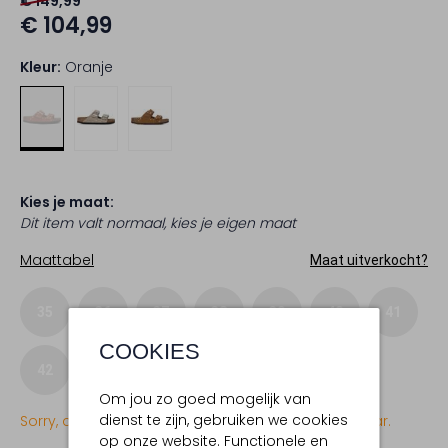
€ 149,99
€ 104,99
Kleur:
Oranje
Kies je maat:
Dit item valt normaal, kies je eigen maat
Maattabel
Maat uitverkocht?
35
36
37
38
39
40
41
COOKIES
42
43
Om jou zo goed mogelijk van
dienst te zijn, gebruiken we cookies
Sorry, dit item is momenteel (nog) niet beschikbaar.
op onze website. Functionele en