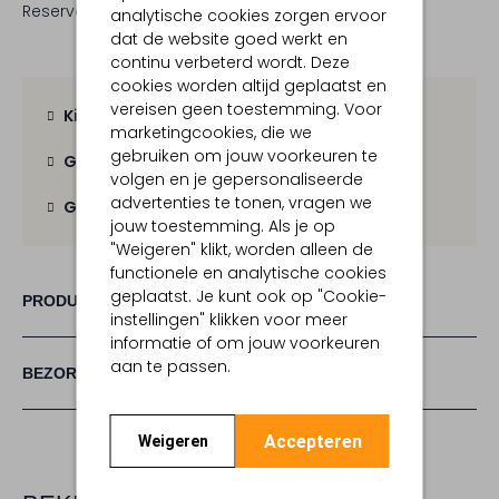
Reserveer direct in een van onze 19 boutiques
analytische cookies zorgen ervoor
dat de website goed werkt en
continu verbeterd wordt. Deze
cookies worden altijd geplaatst en
vereisen geen toestemming. Voor
Kies zelf je bezorgmoment
marketingcookies, die we
gebruiken om jouw voorkeuren te
Gratis verzending
vanaf € 100,-
volgen en je gepersonaliseerde
advertenties te tonen, vragen we
Gratis retour
binnen 30 dagen
jouw toestemming. Als je op
"Weigeren" klikt, worden alleen de
functionele en analytische cookies
geplaatst. Je kunt ook op "Cookie-
PRODUCT INFORMATIE
instellingen" klikken voor meer
informatie of om jouw voorkeuren
aan te passen.
BEZORGEN & RETOURNEREN
Accepteren
Weigeren