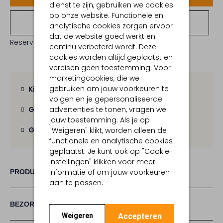
dienst te zijn, gebruiken we cookies
op onze website. Functionele en
Bekijk winkelvoorraad
analytische cookies zorgen ervoor
dat de website goed werkt en
Reserveer direct in een van onze 19 boutiques
continu verbeterd wordt. Deze
cookies worden altijd geplaatst en
vereisen geen toestemming. Voor
marketingcookies, die we
gebruiken om jouw voorkeuren te
Kies zelf je bezorgmoment
volgen en je gepersonaliseerde
advertenties te tonen, vragen we
Gratis verzending
vanaf € 100,-
jouw toestemming. Als je op
Gratis retour
binnen 30 dagen
"Weigeren" klikt, worden alleen de
functionele en analytische cookies
geplaatst. Je kunt ook op "Cookie-
instellingen" klikken voor meer
informatie of om jouw voorkeuren
PRODUCT INFORMATIE
aan te passen.
BEZORGEN & RETOURNEREN
Accepteren
Weigeren