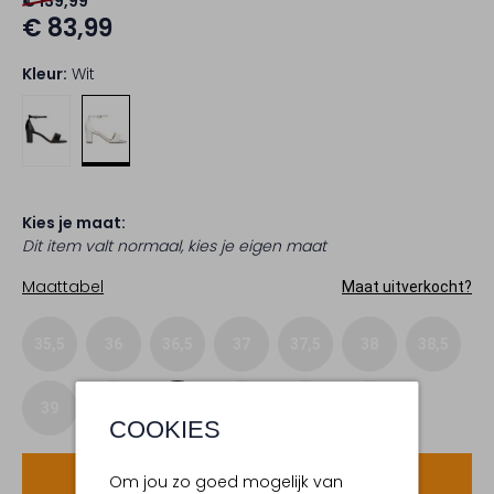
€ 139,99
€ 83,99
Kleur:
Wit
Kies je maat:
Dit item valt normaal, kies je eigen maat
Maattabel
Maat uitverkocht?
35,5
36
36,5
37
37,5
38
38,5
39
40
40,5
41
41,5
42
COOKIES
Voeg toe
Om jou zo goed mogelijk van