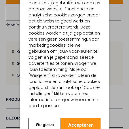
dienst te zijn, gebruiken we cookies
op onze website. Functionele en
Bekijk winkelvoorraad
analytische cookies zorgen ervoor
dat de website goed werkt en
Reserveer direct in een van onze 19 boutiques
continu verbeterd wordt. Deze
cookies worden altijd geplaatst en
vereisen geen toestemming. Voor
marketingcookies, die we
gebruiken om jouw voorkeuren te
Kies zelf je bezorgmoment
volgen en je gepersonaliseerde
advertenties te tonen, vragen we
Gratis verzending
vanaf € 100,-
jouw toestemming. Als je op
Gratis retour
binnen 30 dagen
"Weigeren" klikt, worden alleen de
functionele en analytische cookies
geplaatst. Je kunt ook op "Cookie-
instellingen" klikken voor meer
informatie of om jouw voorkeuren
PRODUCT INFORMATIE
aan te passen.
BEZORGEN & RETOURNEREN
Accepteren
Weigeren