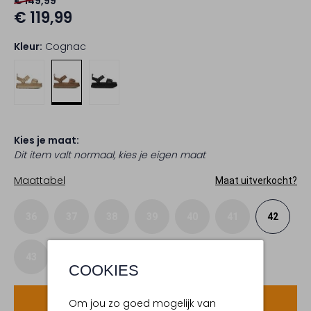
€ 149,99
€ 119,99
Kleur:
Cognac
Kies je maat:
Dit item valt normaal, kies je eigen maat
Maattabel
Maat uitverkocht?
36
37
38
39
40
41
42
43
COOKIES
Voeg toe
Om jou zo goed mogelijk van