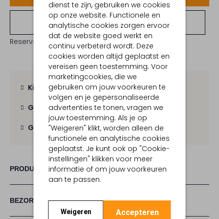
dienst te zijn, gebruiken we cookies
op onze website. Functionele en
Bekijk winkelvoorraad
analytische cookies zorgen ervoor
dat de website goed werkt en
Reserveer direct in een van onze 19 boutiques
continu verbeterd wordt. Deze
cookies worden altijd geplaatst en
vereisen geen toestemming. Voor
marketingcookies, die we
gebruiken om jouw voorkeuren te
Kies zelf je bezorgmoment
volgen en je gepersonaliseerde
advertenties te tonen, vragen we
Gratis verzending
vanaf € 100,-
jouw toestemming. Als je op
Gratis retour
binnen 30 dagen
"Weigeren" klikt, worden alleen de
functionele en analytische cookies
geplaatst. Je kunt ook op "Cookie-
instellingen" klikken voor meer
informatie of om jouw voorkeuren
PRODUCT INFORMATIE
aan te passen.
BEZORGEN & RETOURNEREN
Accepteren
Weigeren