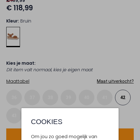
€ 169,99
€ 118,99
Kleur:
Bruin
Kies je maat:
Dit item valt normaal, kies je eigen maat
Maattabel
Maat uitverkocht?
36
37
38
39
40
41
42
43
COOKIES
Voeg toe
Om jou zo goed mogelijk van