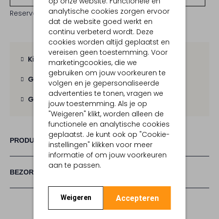
op onze website. Functionele en
analytische cookies zorgen ervoor
Reserveer direct in een van onze 19 boutiques
dat de website goed werkt en
continu verbeterd wordt. Deze
cookies worden altijd geplaatst en
vereisen geen toestemming. Voor
Kies zelf je bezorgmoment
marketingcookies, die we
gebruiken om jouw voorkeuren te
Gratis verzending
vanaf € 100,-
volgen en je gepersonaliseerde
advertenties te tonen, vragen we
Gratis retour
binnen 30 dagen
jouw toestemming. Als je op
"Weigeren" klikt, worden alleen de
functionele en analytische cookies
geplaatst. Je kunt ook op "Cookie-
PRODUCT INFORMATIE
instellingen" klikken voor meer
informatie of om jouw voorkeuren
aan te passen.
BEZORGEN & RETOURNEREN
Accepteren
Weigeren