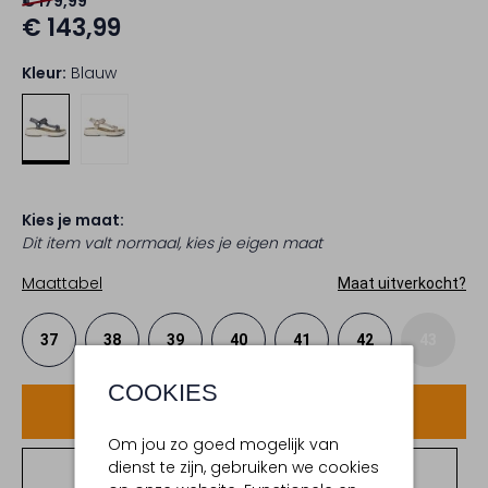
€ 179,99
€ 143,99
Kleur:
Blauw
Kies je maat:
Dit item valt normaal, kies je eigen maat
Maattabel
Maat uitverkocht?
37
38
39
40
41
42
43
COOKIES
Voeg toe
Om jou zo goed mogelijk van
dienst te zijn, gebruiken we cookies
Bekijk winkelvoorraad