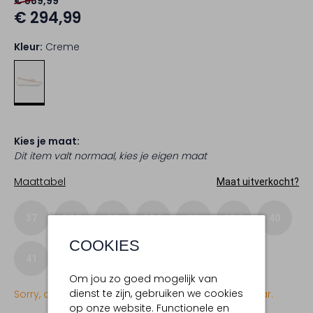
€ 589,99
€ 294,99
Kleur:
Creme
Kies je maat:
Dit item valt normaal, kies je eigen maat
Maattabel
Maat uitverkocht?
37
37,5
38
38,5
39
39,5
40
COOKIES
41
42
Om jou zo goed mogelijk van
dienst te zijn, gebruiken we cookies
Sorry, dit item is momenteel (nog) niet beschikbaar.
op onze website. Functionele en