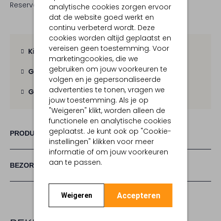
Reserveer direct in een van onze 19 boutiques
analytische cookies zorgen ervoor
dat de website goed werkt en
continu verbeterd wordt. Deze
cookies worden altijd geplaatst en
vereisen geen toestemming. Voor
Kies zelf je bezorgmoment
marketingcookies, die we
gebruiken om jouw voorkeuren te
Gratis verzending
vanaf € 100,-
volgen en je gepersonaliseerde
advertenties te tonen, vragen we
Gratis retour
binnen 30 dagen
jouw toestemming. Als je op
"Weigeren" klikt, worden alleen de
functionele en analytische cookies
geplaatst. Je kunt ook op "Cookie-
PRODUCT INFORMATIE
instellingen" klikken voor meer
informatie of om jouw voorkeuren
aan te passen.
BEZORGEN & RETOURNEREN
Accepteren
Weigeren