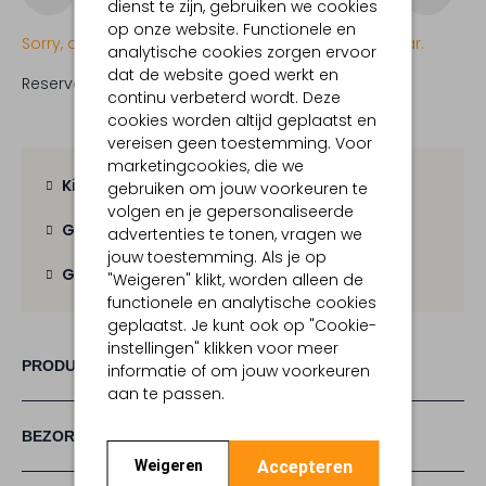
dienst te zijn, gebruiken we cookies
op onze website. Functionele en
Sorry, dit item is momenteel (nog) niet beschikbaar.
analytische cookies zorgen ervoor
dat de website goed werkt en
Reserveer direct in een van onze 19 boutiques
continu verbeterd wordt. Deze
cookies worden altijd geplaatst en
vereisen geen toestemming. Voor
marketingcookies, die we
Kies zelf je bezorgmoment
gebruiken om jouw voorkeuren te
volgen en je gepersonaliseerde
Gratis verzending
vanaf € 100,-
advertenties te tonen, vragen we
jouw toestemming. Als je op
Gratis retour
binnen 30 dagen
"Weigeren" klikt, worden alleen de
functionele en analytische cookies
geplaatst. Je kunt ook op "Cookie-
instellingen" klikken voor meer
PRODUCT INFORMATIE
informatie of om jouw voorkeuren
aan te passen.
BEZORGEN & RETOURNEREN
Accepteren
Weigeren