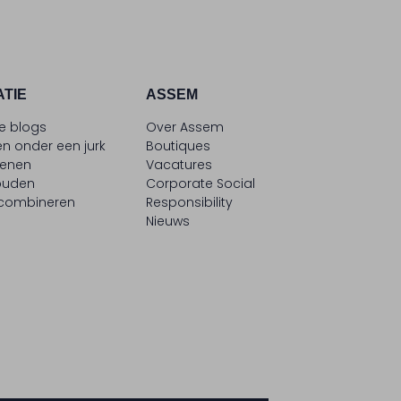
ATIE
ASSEM
le blogs
Over Assem
n onder een jurk
Boutiques
oenen
Vacatures
ouden
Corporate Social
 combineren
Responsibility
Nieuws