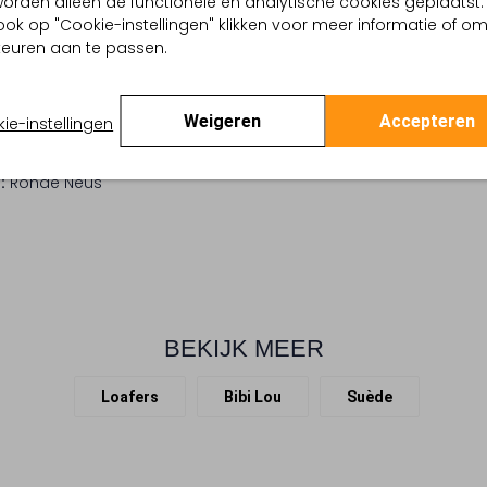
, worden alleen de functionele en analytische cookies geplaatst.
er
ook op "Cookie-instellingen" klikken voor meer informatie of o
tallic
euren aan te passen.
 buitenkant:
Suède
 binnenkant:
Leer
 zool:
Rubber
Weigeren
Accepteren
ie-instellingen
Blokhak
e (cm):
3
:
Ronde Neus
BEKIJK MEER
Loafers
Bibi Lou
Suède