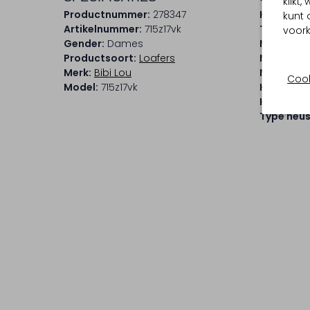
klikt
Productnummer:
278347
Kleur:
Zilv
kunt 
Artikelnummer:
715z17vk
Trends:
Me
voork
Gender:
Dames
Materiaal
Productsoort:
Loafers
Materiaal
Merk:
Bibi Lou
Materiaal
Cook
Model:
715z17vk
Hakvorm:
Hakhoogt
Type neus