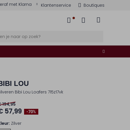
eraf met Klarna
Klantenservice
Boutiques
BIBI LOU
ilveren Bibi Lou Loafers 715z17vk
€ 194,95
€ 57,99
-70%
Kleur:
Zilver