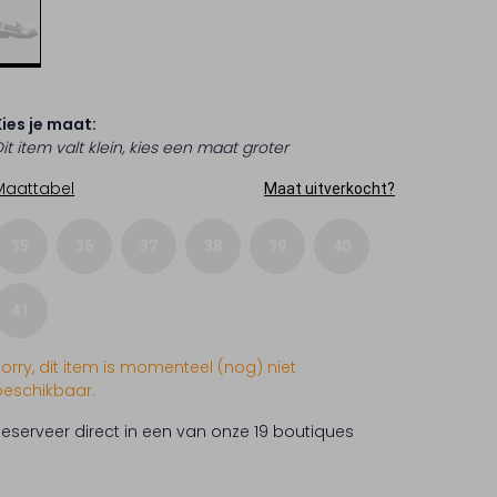
Kies je maat:
it item valt klein, kies een maat groter
Maattabel
Maat uitverkocht?
35
36
37
38
39
40
41
Sorry, dit item is momenteel (nog) niet
beschikbaar.
Reserveer direct in een van onze 19 boutiques