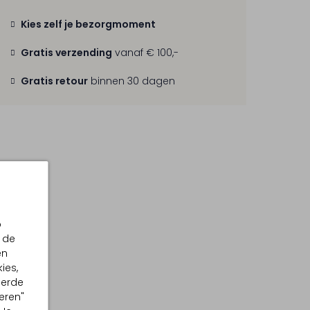
Kies zelf je bezorgmoment
Gratis verzending
vanaf € 100,-
Gratis retour
binnen 30 dagen
p
 de
en
ies,
eerde
eren"