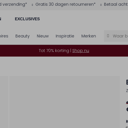
d verzending*
Gratis 30 dagen retourneren*
Betaal acht
N
EXCLUSIVES
ires
Beauty
Nieuw
Inspiratie
Merken
Tot 70% korting |
Shop nu
Z