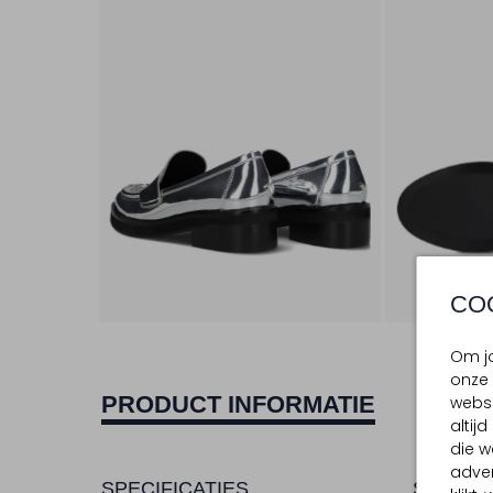
CO
Om jo
onze 
PRODUCT INFORMATIE
websi
altij
die w
adver
SPECIFICATIES
SAMENS