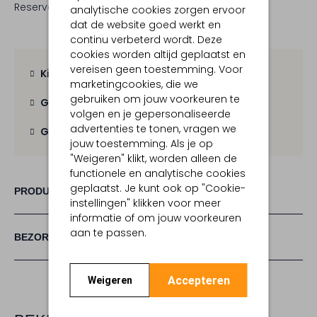
Reserveer direct in een van onze 19 boutiques
analytische cookies zorgen ervoor
dat de website goed werkt en
continu verbeterd wordt. Deze
cookies worden altijd geplaatst en
vereisen geen toestemming. Voor
Kies zelf je bezorgmoment
marketingcookies, die we
gebruiken om jouw voorkeuren te
Gratis verzending
vanaf € 100,-
volgen en je gepersonaliseerde
advertenties te tonen, vragen we
Gratis retour
binnen 30 dagen
jouw toestemming. Als je op
"Weigeren" klikt, worden alleen de
functionele en analytische cookies
geplaatst. Je kunt ook op "Cookie-
PRODUCT INFORMATIE
instellingen" klikken voor meer
informatie of om jouw voorkeuren
aan te passen.
BEZORGEN & RETOURNEREN
Accepteren
Weigeren