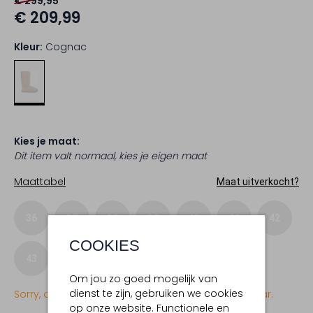
€ 299,95
€ 209,99
Kleur:
Cognac
Kies je maat:
Dit item valt normaal, kies je eigen maat
Maattabel
Maat uitverkocht?
36
37
38
39
40
41
42
COOKIES
43
Om jou zo goed mogelijk van
dienst te zijn, gebruiken we cookies
Sorry, dit item is momenteel (nog) niet beschikbaar.
op onze website. Functionele en