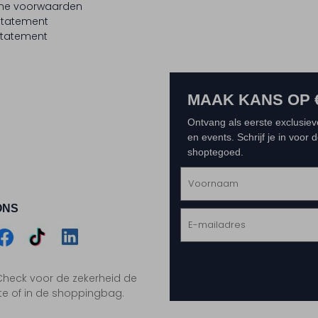
ne voorwaarden
statement
tatement
MAAK KANS OP 
Ontvang als eerste exclusiev
en events. Schrijf je in voor
shoptegoed.
ONS
m
Assem
Assem
Assem
. Check voor de zekerheid de
gram
acebook
TikTok
LinkedIn
te of in de shoppingbag.