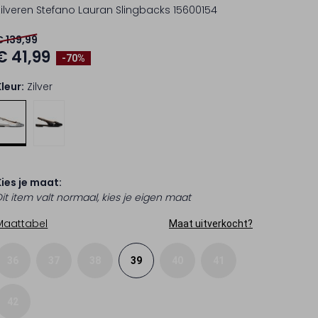
Zilveren Stefano Lauran Slingbacks 15600154
€ 139,99
€ 41,99
-70%
Kleur:
Zilver
Kies je maat:
Dit item valt normaal, kies je eigen maat
Maattabel
Maat uitverkocht?
36
37
38
39
40
41
42