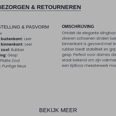
BEZORGEN & RETOURNEREN
TELLING & PASVORM
OMSCHRIJVING
Ontdek de elegante slingbac
er
zilveren schoenen stralen lux
 buitenkant:
Leer
binnenkant is gevoerd met le
 binnenkant:
Leer
rubber biedt stabiliteit en gr
 zool:
Rubber
gesp. Perfect voor dames die
ing:
Gesp
staat bekend om zijn vakmans
Platte Zool
een tijdloos meesterwerk ma
:
Puntige Neus
BEKIJK MEER