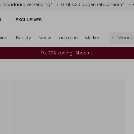
s standaard verzending*
Gratis 30 dagen retourneren*
N
EXCLUSIVES
ires
Beauty
Nieuw
Inspiratie
Merken
Tot 70% korting |
Shop nu