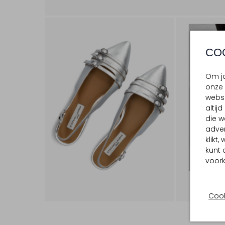
CO
Om jo
onze 
websi
altij
die w
adver
klikt
kunt 
voork
Cook