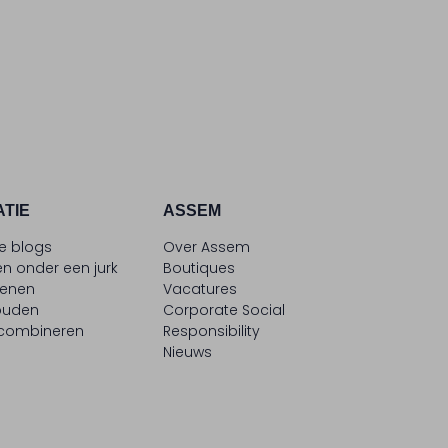
ATIE
ASSEM
le blogs
Over Assem
n onder een jurk
Boutiques
oenen
Vacatures
ouden
Corporate Social
 combineren
Responsibility
Nieuws