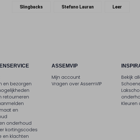
Slingbacks
Stefano Lauran
Leer
ENSERVICE
ASSEMVIP
INSPIR
t
Mijn account
Bekijk al
en en bezorgen
Vragen over AssemVIP
Schoene
ogelijkheden
Laksch
n retourneren
onderh
 aanmelden
Kleuren
maat en
oud
 en onderhoud
er kortingscodes
e en klachten