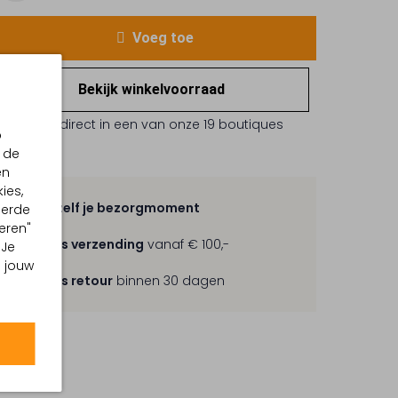
Voeg toe
Bekijk winkelvoorraad
Reserveer direct in een van onze 19 boutiques
p
 de
en
ies,
Kies zelf je bezorgmoment
eerde
eren"
Gratis verzending
vanaf € 100,-
 Je
m jouw
Gratis retour
binnen 30 dagen