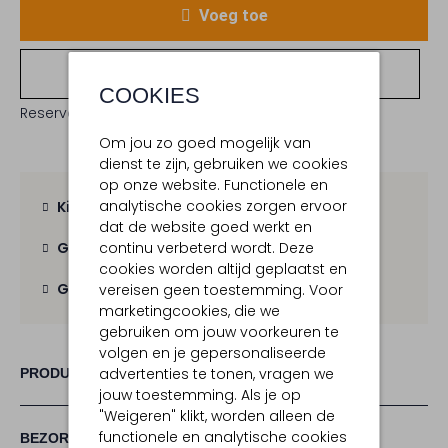
Voeg toe
Bekijk winkelvoorraad
COOKIES
Reserveer direct in een van onze 19 boutiques
Om jou zo goed mogelijk van
dienst te zijn, gebruiken we cookies
op onze website. Functionele en
analytische cookies zorgen ervoor
Kies zelf je bezorgmoment
dat de website goed werkt en
continu verbeterd wordt. Deze
Gratis verzending
vanaf € 100,-
cookies worden altijd geplaatst en
Gratis retour
binnen 30 dagen
vereisen geen toestemming. Voor
marketingcookies, die we
gebruiken om jouw voorkeuren te
volgen en je gepersonaliseerde
advertenties te tonen, vragen we
PRODUCT INFORMATIE
jouw toestemming. Als je op
"Weigeren" klikt, worden alleen de
functionele en analytische cookies
BEZORGEN & RETOURNEREN