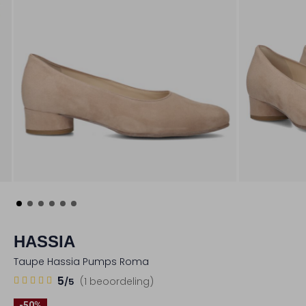
HASSIA
Taupe Hassia Pumps Roma
1
5
5
(1 beoordeling)
/5
Sterren
-50%