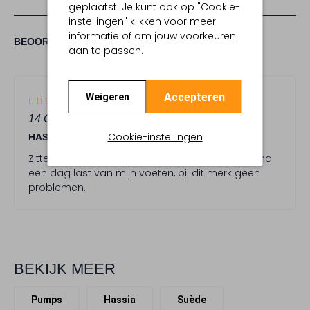
geplaatst. Je kunt ook op "Cookie-
instellingen" klikken voor meer
informatie of om jouw voorkeuren
(1)
1
5
BEOORDELINGEN
5
/5
aan te passen.
STERREN
5
Accepteren
Weigeren
(5)
S
14 OKTOBER 2025
DOOR ELISABETH
t
Cookie-instellingen
HASSIA INSTAPPERS EN HAKKEN
e
r
Zitten als gegoten! Krijg van andere schoenen na
r
een dag last van mijn voeten, bij dit merk geen
e
problemen.
n
BEKIJK MEER
Pumps
Hassia
Suède