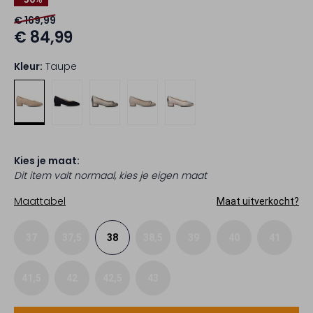
€ 169,99
€ 84,99
Kleur:
Taupe
Kies je maat:
Dit item valt normaal, kies je eigen maat
Maattabel
Maat uitverkocht?
37
37,5
38
38,5
39
40
41
41,5
42
42,5
43