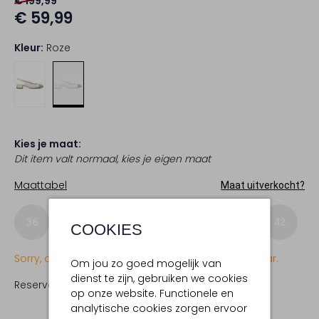
€ 199,99
€ 59,99
Kleur:
Roze
Kies je maat:
Dit item valt normaal, kies je eigen maat
Maattabel
Maat uitverkocht?
36
37
38
39
40
41
42
COOKIES
Sorry, dit item is momenteel (nog) niet beschikbaar.
Om jou zo goed mogelijk van
dienst te zijn, gebruiken we cookies
Reserveer direct in een van onze 19 boutiques
op onze website. Functionele en
analytische cookies zorgen ervoor