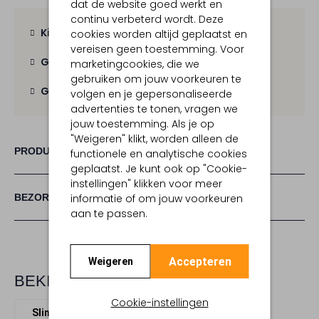
dat de website goed werkt en
continu verbeterd wordt. Deze
Kies zelf je bezorgmoment
cookies worden altijd geplaatst en
vereisen geen toestemming. Voor
Gratis verzending
vanaf € 100,-
marketingcookies, die we
gebruiken om jouw voorkeuren te
Gratis retour
binnen 30 dagen
volgen en je gepersonaliseerde
advertenties te tonen, vragen we
jouw toestemming. Als je op
"Weigeren" klikt, worden alleen de
PRODUCT INFORMATIE
functionele en analytische cookies
geplaatst. Je kunt ook op "Cookie-
instellingen" klikken voor meer
BEZORGEN & RETOURNEREN
informatie of om jouw voorkeuren
aan te passen.
Accepteren
Weigeren
BEKIJK MEER
Cookie-instellingen
Slingbacks
Odare
Leer