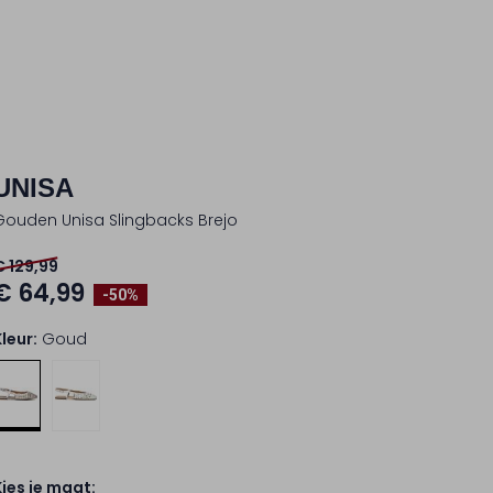
UNISA
Gouden Unisa Slingbacks Brejo
€ 129,99
€ 64,99
-50%
Kleur:
Goud
Kies je maat: