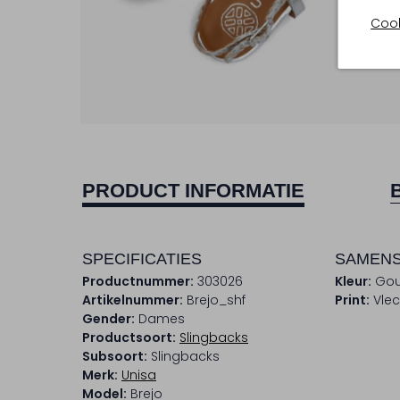
Cook
PRODUCT INFORMATIE
SPECIFICATIES
SAMENS
Productnummer:
303026
Kleur:
Go
Artikelnummer:
Brejo_shf
Print:
Vlec
Gender:
Dames
Productsoort:
Slingbacks
Subsoort:
Slingbacks
Merk:
Unisa
Model:
Brejo