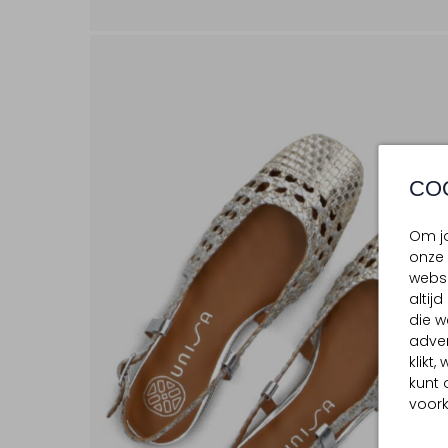
CO
Om jo
onze 
websi
altij
die w
adver
klikt
kunt 
voork