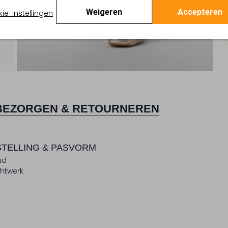
Weigeren
Accepteren
ie-instellingen
BEZORGEN & RETOURNEREN
TELLING & PASVORM
ud
htwerk