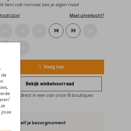
Dit item valt normaal, kies je eigen maat
Maattabel
Maat uitverkocht?
35
36
37
38
39
40
41
42
Voeg toe
p
 de
en
Bekijk winkelvoorraad
ies,
eerde
Reserveer direct in een van onze 19 boutiques
eren"
 Je
m jouw
Kies zelf je bezorgmoment