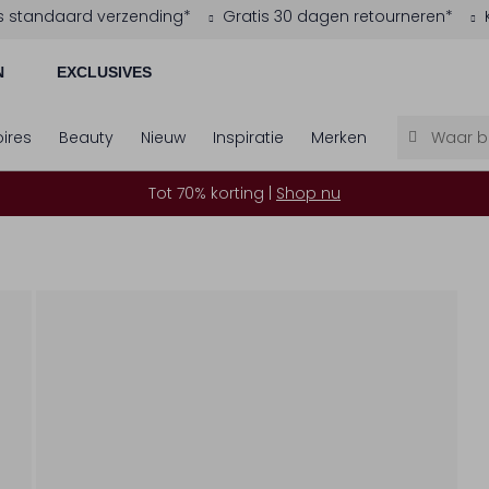
s standaard verzending*
Gratis 30 dagen retourneren*
N
EXCLUSIVES
ires
Beauty
Nieuw
Inspiratie
Merken
Tot 70% korting |
Shop nu