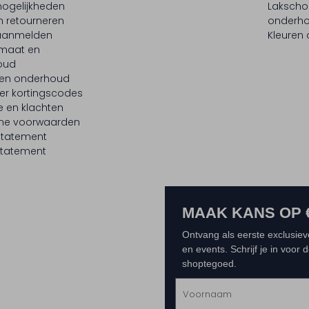
ogelijkheden
Laksch
n retourneren
onderh
 aanmelden
Kleuren
maat en
oud
 en onderhoud
er kortingscodes
e en klachten
ne voorwaarden
statement
tatement
MAAK KANS OP 
Ontvang als eerste exclusiev
en events. Schrijf je in voor
shoptegoed.