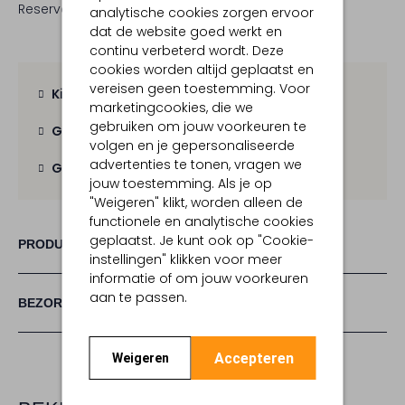
Reserveer direct in een van onze 19 boutiques
analytische cookies zorgen ervoor
dat de website goed werkt en
continu verbeterd wordt. Deze
cookies worden altijd geplaatst en
vereisen geen toestemming. Voor
Kies zelf je bezorgmoment
marketingcookies, die we
gebruiken om jouw voorkeuren te
Gratis verzending
vanaf € 100,-
volgen en je gepersonaliseerde
advertenties te tonen, vragen we
Gratis retour
binnen 30 dagen
jouw toestemming. Als je op
"Weigeren" klikt, worden alleen de
functionele en analytische cookies
geplaatst. Je kunt ook op "Cookie-
PRODUCT INFORMATIE
instellingen" klikken voor meer
informatie of om jouw voorkeuren
aan te passen.
BEZORGEN & RETOURNEREN
Accepteren
Weigeren