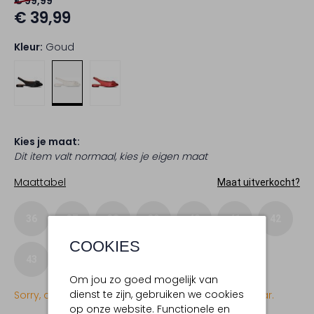
€ 99,99
€ 39,99
Kleur:
Goud
Kies je maat:
Dit item valt normaal, kies je eigen maat
Maattabel
Maat uitverkocht?
36
37
38
39
40
41
42
COOKIES
43
Om jou zo goed mogelijk van
dienst te zijn, gebruiken we cookies
Sorry, dit item is momenteel (nog) niet beschikbaar.
op onze website. Functionele en