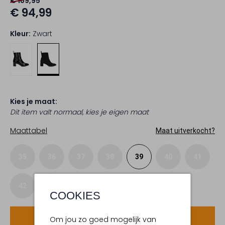
€ 189,95
€ 94,99
Kleur:
Zwart
Kies je maat:
Dit item valt normaal, kies je eigen maat
Maattabel
Maat uitverkocht?
35
36
37
38
39
40
41
42
43
COOKIES
Voeg toe
Om jou zo goed mogelijk van