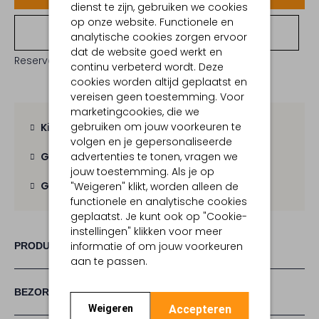
dienst te zijn, gebruiken we cookies
op onze website. Functionele en
Bekijk winkelvoorraad
analytische cookies zorgen ervoor
dat de website goed werkt en
Reserveer direct in een van onze 19 boutiques
continu verbeterd wordt. Deze
cookies worden altijd geplaatst en
vereisen geen toestemming. Voor
marketingcookies, die we
gebruiken om jouw voorkeuren te
Kies zelf je bezorgmoment
volgen en je gepersonaliseerde
advertenties te tonen, vragen we
Gratis verzending
vanaf € 100,-
jouw toestemming. Als je op
Gratis retour
binnen 30 dagen
"Weigeren" klikt, worden alleen de
functionele en analytische cookies
geplaatst. Je kunt ook op "Cookie-
instellingen" klikken voor meer
informatie of om jouw voorkeuren
PRODUCT INFORMATIE
aan te passen.
BEZORGEN & RETOURNEREN
Accepteren
Weigeren