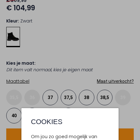
€ 209,95
€ 104,99
Kleur:
Zwart
Kies je maat:
Dit item valt normaal, kies je eigen maat
Maattabel
Maat uitverkocht?
35,5
36
37
37,5
38
38,5
39
40
40,5
41
42
42,5
COOKIES
Voeg toe
Om jou zo goed mogelijk van