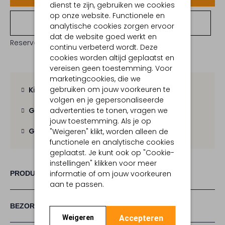
dienst te zijn, gebruiken we cookies
op onze website. Functionele en
Bekijk winkelvoorraad
analytische cookies zorgen ervoor
dat de website goed werkt en
Reserveer direct in een van onze 19 boutiques
continu verbeterd wordt. Deze
cookies worden altijd geplaatst en
vereisen geen toestemming. Voor
marketingcookies, die we
gebruiken om jouw voorkeuren te
Kies zelf je bezorgmoment
volgen en je gepersonaliseerde
advertenties te tonen, vragen we
Gratis verzending
vanaf € 100,-
jouw toestemming. Als je op
Gratis retour
binnen 30 dagen
"Weigeren" klikt, worden alleen de
functionele en analytische cookies
geplaatst. Je kunt ook op "Cookie-
instellingen" klikken voor meer
informatie of om jouw voorkeuren
PRODUCT INFORMATIE
aan te passen.
BEZORGEN & RETOURNEREN
Accepteren
Weigeren