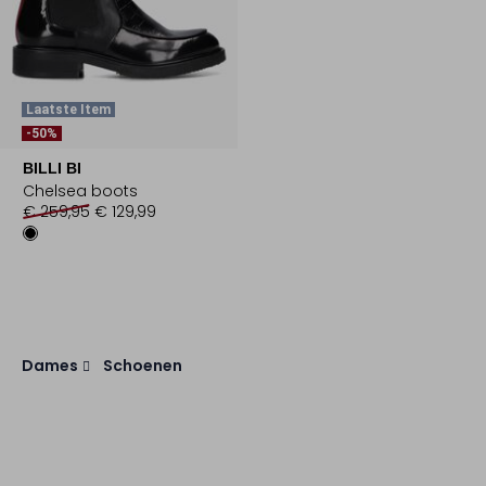
Laatste Item
-50%
BILLI BI
Chelsea boots
€ 259,95
€ 129,99
Dames
Schoenen