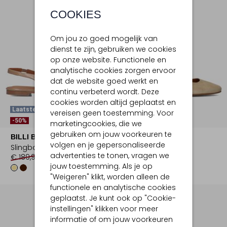
COOKIES
Om jou zo goed mogelijk van
dienst te zijn, gebruiken we cookies
op onze website. Functionele en
analytische cookies zorgen ervoor
dat de website goed werkt en
continu verbeterd wordt. Deze
cookies worden altijd geplaatst en
Laatste Items
vereisen geen toestemming. Voor
-50%
-50%
marketingcookies, die we
gebruiken om jouw voorkeuren te
BILLI BI
BILLI BI
volgen en je gepersonaliseerde
Slingbacks
Ballerina's
advertenties te tonen, vragen we
€ 189,99
€ 94,99
€ 199,99
€ 99,99
jouw toestemming. Als je op
"Weigeren" klikt, worden alleen de
functionele en analytische cookies
geplaatst. Je kunt ook op "Cookie-
instellingen" klikken voor meer
informatie of om jouw voorkeuren