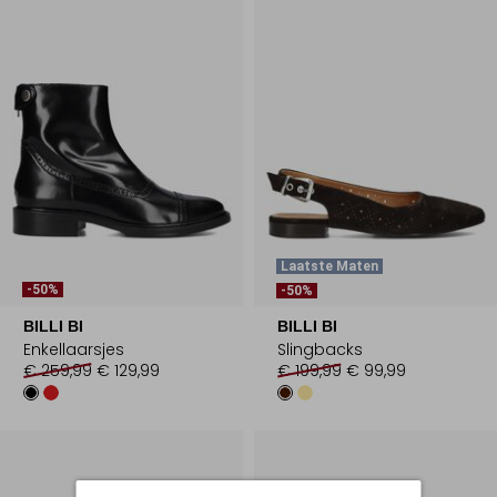
Laatste Maten
-50%
-50%
BILLI BI
BILLI BI
Enkellaarsjes
Slingbacks
€ 259,99
€ 129,99
€ 199,99
€ 99,99