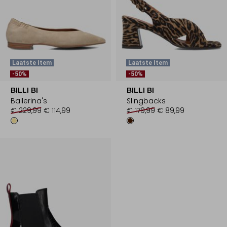
Laatste Item
Laatste Item
-50%
-50%
BILLI BI
BILLI BI
Ballerina's
Slingbacks
€ 229,99
€ 114,99
€ 179,99
€ 89,99