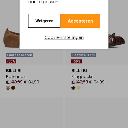
aan te passen.
Accepteren
Weigeren
Cookie-instellingen
Laatste Maten
Laatste Item
-50%
-50%
BILLI BI
BILLI BI
Ballerina's
Slingbacks
€ 169,99
€ 84,99
€ 189,99
€ 94,99