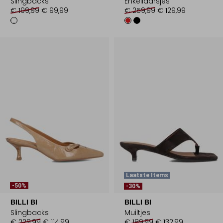
Slingbacks
Enkellaarsjes
€ 199,99
€ 99,99
€ 259,99
€ 129,99
Laatste Items
-50%
-30%
BILLI BI
BILLI BI
Slingbacks
Muiltjes
€ 229,99
€ 114,99
€ 189,99
€ 132,99