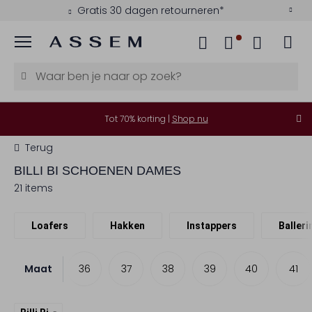
Gratis 30 dagen retourneren*
Menu
Tot 70% korting |
Shop nu
Terug
BILLI BI
SCHOENEN DAMES
21 items
Loafers
Hakken
Instappers
Balleri
Maat
36
37
38
39
40
41