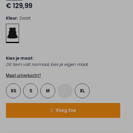
€ 129,99
Kleur:
Zwart
Kies je maat:
Dit item valt normaal, kies je eigen maat
Maat uitverkocht?
XS
S
M
L
XL
Voeg toe