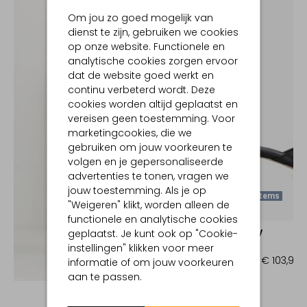
Om jou zo goed mogelijk van
dienst te zijn, gebruiken we cookies
op onze website. Functionele en
analytische cookies zorgen ervoor
dat de website goed werkt en
continu verbeterd wordt. Deze
cookies worden altijd geplaatst en
vereisen geen toestemming. Voor
marketingcookies, die we
gebruiken om jouw voorkeuren te
volgen en je gepersonaliseerde
advertenties te tonen, vragen we
jouw toestemming. Als je op
Laatste Items
"Weigeren" klikt, worden alleen de
-20%
functionele en analytische cookies
geplaatst. Je kunt ook op "Cookie-
NOTRE-V
Muiltjes
instellingen" klikken voor meer
€ 129,99
€ 103,99
informatie of om jouw voorkeuren
Ontdek de look
aan te passen.