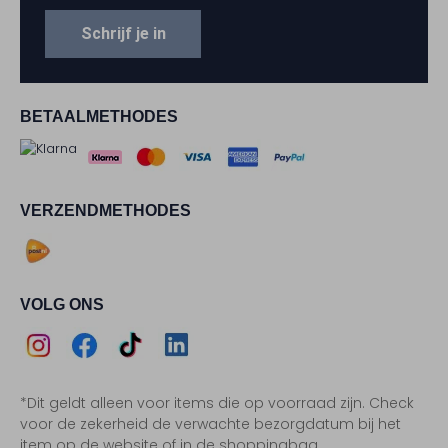
Schrijf je in
BETAALMETHODES
VERZENDMETHODES
VOLG ONS
Assem
Assem
Assem
Assem
*Dit geldt alleen voor items die op voorraad zijn. Check
Instagram
Facebook
TikTok
LinkedIn
voor de zekerheid de verwachte bezorgdatum bij het
item op de website of in de shoppingbag.