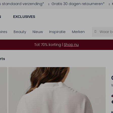
s standaard verzending*
Gratis 30 dagen retourneren*
N
EXCLUSIVES
ires
Beauty
Nieuw
Inspiratie
Merken
Tot 70% korting |
Shop nu
rts