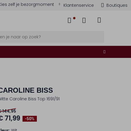
Kies zelf je bezorgmoment
Klantenservice
Boutiques
CAROLINE BISS
Witte Caroline Biss Top 1691/91
€ 144,95
€ 71,99
-50%
Kleur:
Wit