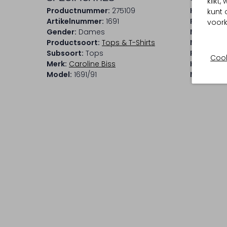
klikt
Productnummer:
275109
Kleur:
Wit
kunt 
Artikelnummer:
1691
Patroon:
voork
Gender:
Dames
Materiaal
Productsoort:
Tops & T-Shirts
Materiaa
Subsoort:
Tops
Pasvorm:
Cook
Merk:
Caroline Biss
Halslijn:
V
Model:
1691/91
Mouwleng