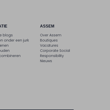
ATIE
ASSEM
le blogs
Over Assem
n onder een jurk
Boutiques
oenen
Vacatures
ouden
Corporate Social
 combineren
Responsibility
Nieuws