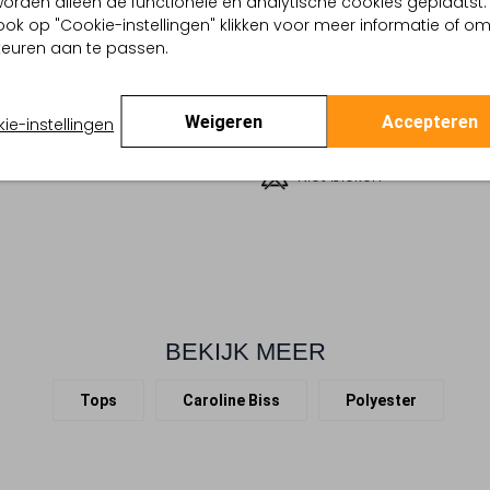
, worden alleen de functionele en analytische cookies geplaatst.
ook op "Cookie-instellingen" klikken voor meer informatie of o
Beperkt wassen op 30 °
Effen
euren aan te passen.
Strijken op maximaal 110
:
Polyester
lpercentages:
100% Polyester
Alleen hangend drogen
Losvallend
Weigeren
Accepteren
ie-instellingen
-Hals
Nat reinigen
te:
Korte Mouw
Niet bleken
BEKIJK MEER
Tops
Caroline Biss
Polyester