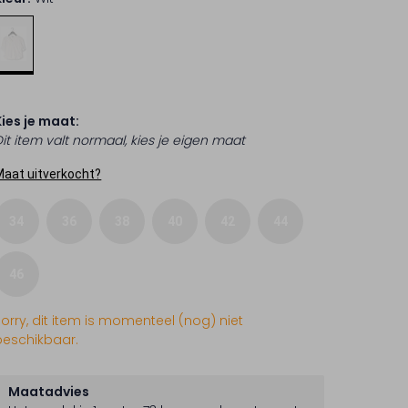
Kies je maat:
Dit item valt normaal, kies je eigen maat
Maat uitverkocht?
34
36
38
40
42
44
46
Sorry, dit item is momenteel (nog) niet
beschikbaar.
Maatadvies