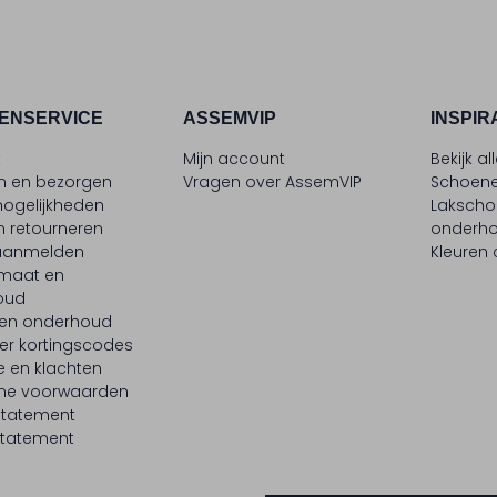
ENSERVICE
ASSEMVIP
INSPIR
t
Mijn account
Bekijk al
en en bezorgen
Vragen over AssemVIP
Schoene
ogelijkheden
Laksch
n retourneren
onderh
 aanmelden
Kleuren
maat en
oud
 en onderhoud
er kortingscodes
e en klachten
ne voorwaarden
statement
tatement