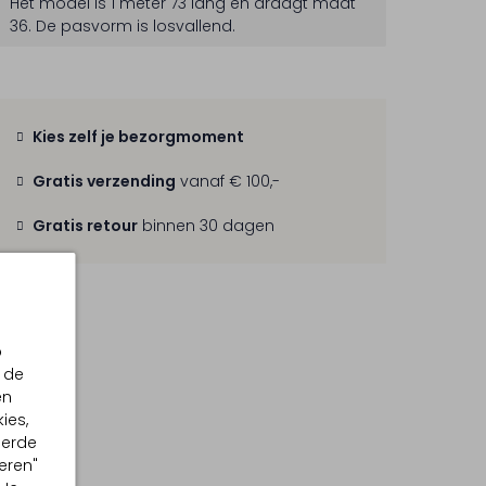
Het model is 1 meter 73 lang en draagt maat
36.
De pasvorm is
losvallend
.
Kies zelf je bezorgmoment
Gratis verzending
vanaf € 100,-
Gratis retour
binnen 30 dagen
p
 de
en
ies,
eerde
eren"