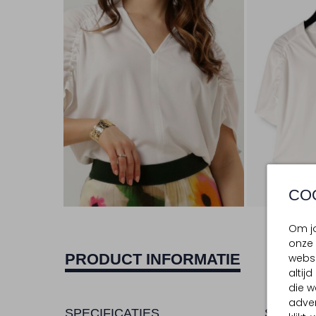
CO
Om jo
onze 
PRODUCT INFORMATIE
websi
altij
die w
adver
SPECIFICATIES
SAMENS