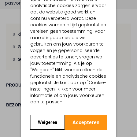
pasvorm is
losvallend
.
analytische cookies zorgen ervoor
dat de website goed werkt en
continu verbeterd wordt. Deze
cookies worden altijd geplaatst en
vereisen geen toestemming. Voor
Kies zelf je bezorgmoment
marketingcookies, die we
gebruiken om jouw voorkeuren te
Gratis verzending
vanaf € 100,-
volgen en je gepersonaliseerde
advertenties te tonen, vragen we
Gratis retour
binnen 30 dagen
jouw toestemming. Als je op
"Weigeren" klikt, worden alleen de
functionele en analytische cookies
geplaatst. Je kunt ook op "Cookie-
PRODUCT INFORMATIE
instellingen" klikken voor meer
informatie of om jouw voorkeuren
aan te passen.
BEZORGEN & RETOURNEREN
Accepteren
Weigeren