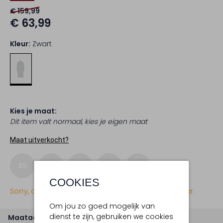
€ 159,99
€ 63,99
Kleur:
Zwart
Kies je maat:
Dit item valt normaal, kies je eigen maat
Maat uitverkocht?
XS
S
M
L
XL
COOKIES
Sorry, dit item is momenteel (nog) niet beschikbaar.
Om jou zo goed mogelijk van
dienst te zijn, gebruiken we cookies
Maatadvies