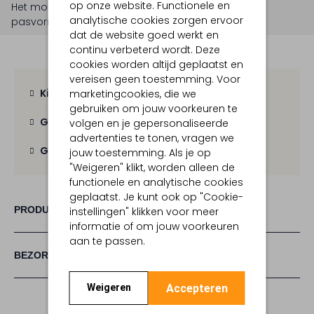
op onze website. Functionele en
Het model is 1 meter 70 lang en draagt maat S.
De
analytische cookies zorgen ervoor
pasvorm is
losvallend
.
dat de website goed werkt en
continu verbeterd wordt. Deze
cookies worden altijd geplaatst en
vereisen geen toestemming. Voor
Kies zelf je bezorgmoment
marketingcookies, die we
gebruiken om jouw voorkeuren te
Gratis verzending
vanaf € 100,-
volgen en je gepersonaliseerde
advertenties te tonen, vragen we
Gratis retour
binnen 30 dagen
jouw toestemming. Als je op
"Weigeren" klikt, worden alleen de
functionele en analytische cookies
geplaatst. Je kunt ook op "Cookie-
PRODUCT INFORMATIE
instellingen" klikken voor meer
informatie of om jouw voorkeuren
aan te passen.
BEZORGEN & RETOURNEREN
Accepteren
Weigeren