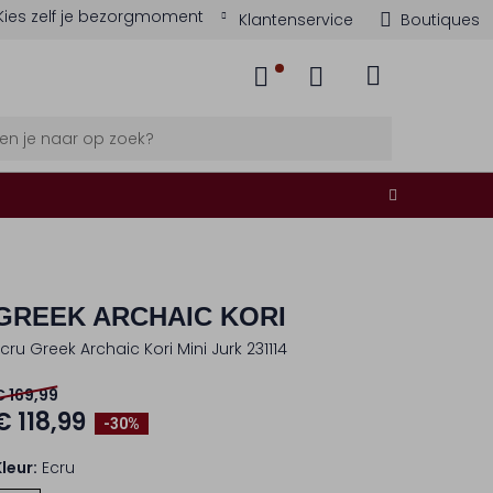
Kies zelf je bezorgmoment
Klantenservice
Boutiques
GREEK ARCHAIC KORI
Ecru Greek Archaic Kori Mini Jurk 231114
€ 169,99
€ 118,99
-30%
Kleur:
Ecru