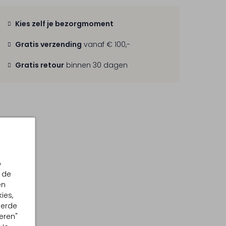
Kies zelf je bezorgmoment
Gratis verzending
vanaf € 100,-
Gratis retour
binnen 30 dagen
p
 de
en
ies,
eerde
eren"