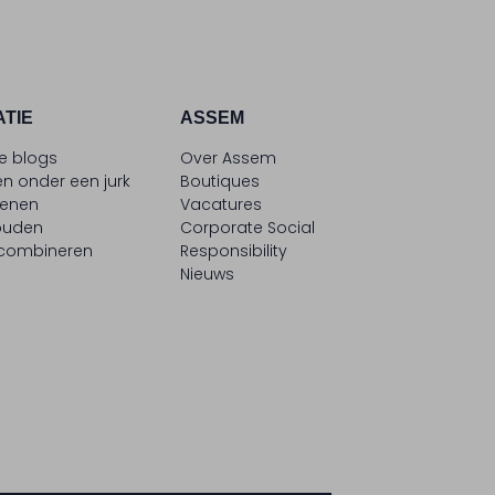
ATIE
ASSEM
le blogs
Over Assem
n onder een jurk
Boutiques
oenen
Vacatures
ouden
Corporate Social
 combineren
Responsibility
Nieuws