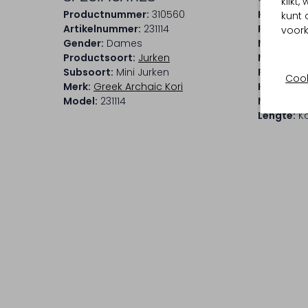
klikt
Productnummer:
310560
Kleur:
Ecr
kunt 
Artikelnummer:
231114
Patroon:
voork
Gender:
Dames
Materiaal
Productsoort:
Jurken
Materiaa
Subsoort:
Mini Jurken
Pasvorm:
Cook
Merk:
Greek Archaic Kori
Halslijn:
V
Model:
231114
Mouwleng
Lengte:
Ko