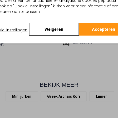
, worden alleen de functionele en analytische cookies geplaatst.
u
ook op "Cookie-instellingen" klikken voor meer informatie of o
Alleen handwassen
Geprint
euren aan te passen.
Strijken op maximaal 110
:
Linnen
lpercentages:
100% Linnen
Kan niet in de droogtr
Regular Fit
Weigeren
Accepteren
ie-instellingen
-Hals
Gewone chemische rein
te:
Driekwart Mouw
Niet bleken
rt
BEKIJK MEER
Mini jurken
Greek Archaic Kori
Linnen