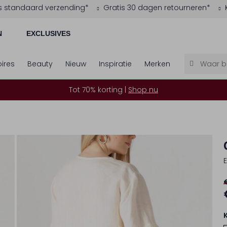
s standaard verzending*
Gratis 30 dagen retourneren*
N
EXCLUSIVES
ires
Beauty
Nieuw
Inspiratie
Merken
Tot 70% korting |
Shop nu