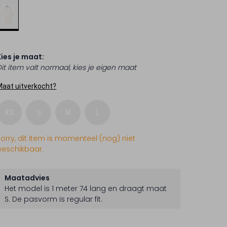
Kies je maat:
Dit item valt normaal, kies je eigen maat
Maat uitverkocht?
XS
S
M
L
Sorry, dit item is momenteel (nog) niet
beschikbaar.
Maatadvies
Het model is 1 meter 74 lang en draagt maat
S.
De pasvorm is
regular fit
.