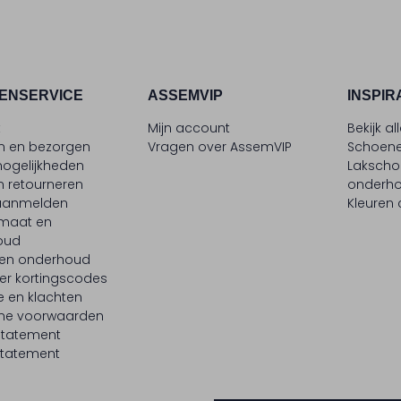
ENSERVICE
ASSEMVIP
INSPIR
t
Mijn account
Bekijk al
en en bezorgen
Vragen over AssemVIP
Schoene
ogelijkheden
Laksch
n retourneren
onderh
 aanmelden
Kleuren
maat en
oud
 en onderhoud
er kortingscodes
e en klachten
ne voorwaarden
statement
tatement