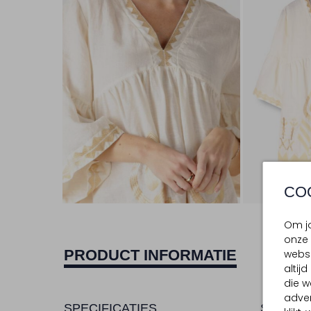
CO
Om jo
onze 
PRODUCT INFORMATIE
websi
altij
die w
adver
SPECIFICATIES
SAMENS