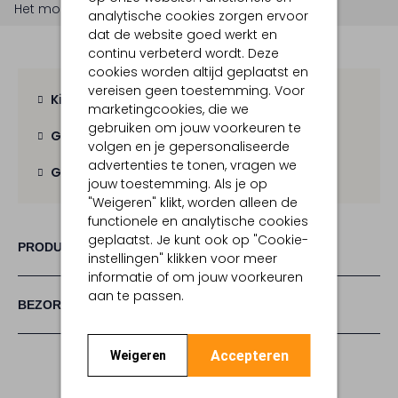
Het model is 1 meter 73 lang en draagt maat 36.
analytische cookies zorgen ervoor
dat de website goed werkt en
continu verbeterd wordt. Deze
cookies worden altijd geplaatst en
vereisen geen toestemming. Voor
Kies zelf je bezorgmoment
marketingcookies, die we
gebruiken om jouw voorkeuren te
Gratis verzending
vanaf € 100,-
volgen en je gepersonaliseerde
advertenties te tonen, vragen we
Gratis retour
binnen 30 dagen
jouw toestemming. Als je op
"Weigeren" klikt, worden alleen de
functionele en analytische cookies
geplaatst. Je kunt ook op "Cookie-
PRODUCT INFORMATIE
instellingen" klikken voor meer
informatie of om jouw voorkeuren
aan te passen.
BEZORGEN & RETOURNEREN
Accepteren
Weigeren