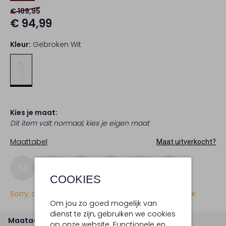
€ 189,95
€ 94,99
Kleur:
Gebroken Wit
Kies je maat:
Dit item valt normaal, kies je eigen maat
Maattabel
Maat uitverkocht?
34
36
38
40
42
44
COOKIES
Sorry, dit item is momenteel (nog) niet beschikbaar.
Om jou zo goed mogelijk van
dienst te zijn, gebruiken we cookies
Maatadvies
op onze website. Functionele en