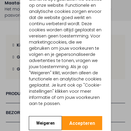
Maatadvies
op onze website. Functionele en
Het model is 1 meter 67 lang en draagt maat 27.
De
analytische cookies zorgen ervoor
pasvorm is
straight
.
dat de website goed werkt en
continu verbeterd wordt. Deze
cookies worden altijd geplaatst en
vereisen geen toestemming. Voor
marketingcookies, die we
Kies zelf je bezorgmoment
gebruiken om jouw voorkeuren te
volgen en je gepersonaliseerde
Gratis verzending
vanaf € 100,-
advertenties te tonen, vragen we
jouw toestemming. Als je op
Gratis retour
binnen 30 dagen
"Weigeren" klikt, worden alleen de
functionele en analytische cookies
geplaatst. Je kunt ook op "Cookie-
instellingen" klikken voor meer
PRODUCT INFORMATIE
informatie of om jouw voorkeuren
aan te passen.
BEZORGEN & RETOURNEREN
Accepteren
Weigeren