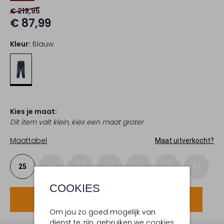
€ 219,95
€ 87,99
Kleur:
Blauw
Kies je maat:
Dit item valt klein, kies een maat groter
Maattabel
Maat uitverkocht?
25
26
27
28
29
30
31
COOKIES
Voeg toe
Om jou zo goed mogelijk van
dienst te zijn, gebruiken we cookies