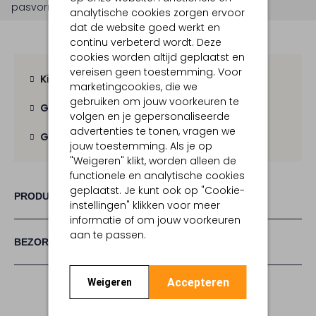
pasvorm is
straight
.
analytische cookies zorgen ervoor
dat de website goed werkt en
continu verbeterd wordt. Deze
cookies worden altijd geplaatst en
vereisen geen toestemming. Voor
Kies zelf je bezorgmoment
marketingcookies, die we
gebruiken om jouw voorkeuren te
Gratis verzending
vanaf € 100,-
volgen en je gepersonaliseerde
advertenties te tonen, vragen we
Gratis retour
binnen 30 dagen
jouw toestemming. Als je op
"Weigeren" klikt, worden alleen de
functionele en analytische cookies
geplaatst. Je kunt ook op "Cookie-
PRODUCT INFORMATIE
instellingen" klikken voor meer
informatie of om jouw voorkeuren
aan te passen.
BEZORGEN & RETOURNEREN
Accepteren
Weigeren