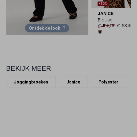
-60%
JANICE
Blouse
€ 159,95
€ 63,99
Ontdek de look
BEKIJK MEER
Joggingbroeken
Janice
Polyester