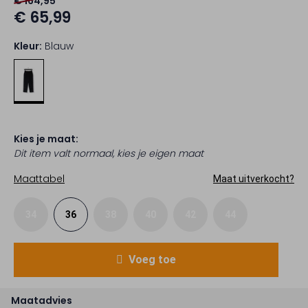
€ 164,95
€ 65,99
Kleur:
Blauw
Kies je maat:
Dit item valt normaal, kies je eigen maat
Maattabel
Maat uitverkocht?
34
36
38
40
42
44
Voeg toe
Maatadvies