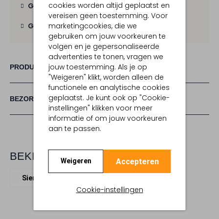
cookies worden altijd geplaatst en
Gratis verzending
vanaf € 100,-
vereisen geen toestemming. Voor
marketingcookies, die we
Gratis retour
binnen 30 dagen
gebruiken om jouw voorkeuren te
volgen en je gepersonaliseerde
advertenties te tonen, vragen we
jouw toestemming. Als je op
PRODUCT INFORMATIE
"Weigeren" klikt, worden alleen de
functionele en analytische cookies
geplaatst. Je kunt ook op "Cookie-
BEZORGEN & RETOURNEREN
instellingen" klikken voor meer
informatie of om jouw voorkeuren
aan te passen.
BEKIJK MEER
Accepteren
Weigeren
Sieraden
Lott. Gioielli
Cookie-instellingen