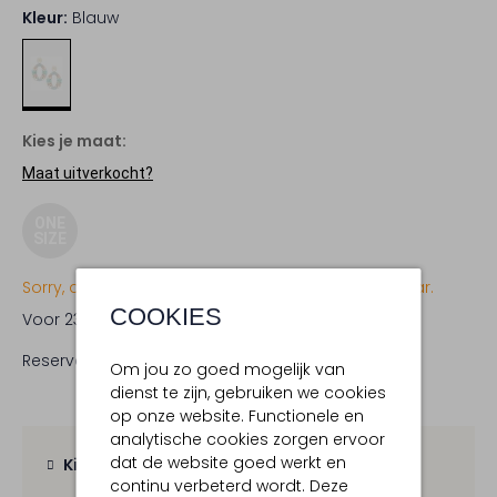
Kleur:
Blauw
Kies je maat:
Maat uitverkocht?
ONE
SIZE
Sorry, dit item is momenteel (nog) niet beschikbaar.
COOKIES
Voor 23:59 uur besteld,
woensdag in huis
Reserveer direct in een van onze 19 boutiques
Om jou zo goed mogelijk van
dienst te zijn, gebruiken we cookies
op onze website. Functionele en
analytische cookies zorgen ervoor
dat de website goed werkt en
Kies zelf je bezorgmoment
continu verbeterd wordt. Deze