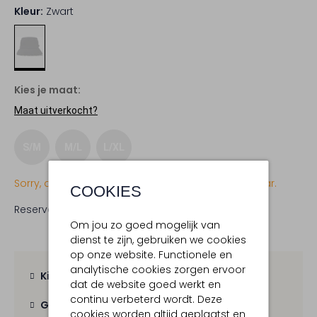
Kleur:
Zwart
Kies je maat:
Maat uitverkocht?
S/M
M/L
L/XL
Sorry, dit item is momenteel (nog) niet beschikbaar.
COOKIES
Reserveer direct in een van onze 19 boutiques
Om jou zo goed mogelijk van
dienst te zijn, gebruiken we cookies
op onze website. Functionele en
analytische cookies zorgen ervoor
Kies zelf je bezorgmoment
dat de website goed werkt en
continu verbeterd wordt. Deze
Gratis verzending
vanaf € 100,-
cookies worden altijd geplaatst en