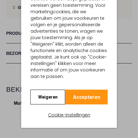
vereisen geen toestemming. Voor
Gratis retour
binnen 30 dagen
marketingcookies, die we
gebruiken om jouw voorkeuren te
volgen en je gepersonaliseerde
advertenties te tonen, vragen we
PRODUCT INFORMATIE
jouw toestemming. Als je op
"Weigeren" klikt, worden alleen de
functionele en analytische cookies
BEZORGEN & RETOURNEREN
geplaatst. Je kunt ook op "Cookie-
instellingen" klikken voor meer
informatie of om jouw voorkeuren
aan te passen.
BEKIJK MEER
Accepteren
Weigeren
Mutsen
Ugg
Polyester
Cookie-instellingen