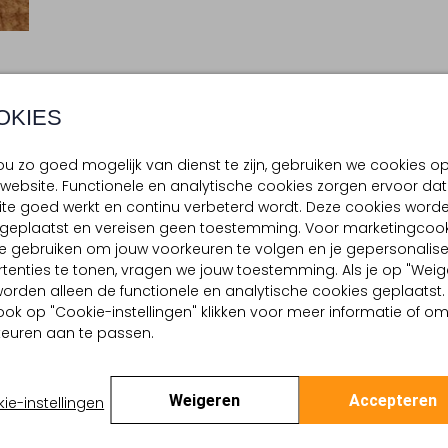
BEZORGEN & RETOURNEREN
OKIES
u zo goed mogelijk van dienst te zijn, gebruiken we cookies o
TELLING & PASVORM
OMSCHRIJVING
website. Functionele en analytische cookies zorgen ervoor dat
Ontdek de UGGFLUFF SCALLOP
gnac
te goed werkt en continu verbeterd wordt. Deze cookies word
dames die stijl en comfort w
 buitenkant:
Wol
d geplaatst en vereisen geen toestemming. Voor marketingcook
accessoires zijn een must-h
 binnenkant:
Polyester
e gebruiken om jouw voorkeuren te volgen en je gepersonalis
luxe uit, terwijl de binnenkan
tenties te tonen, vragen we jouw toestemming. Als je op "Weig
houdt. De subtiele geschulpt
, worden alleen de functionele en analytische cookies geplaatst.
wintergarderobe. UGG staat
ook op "Cookie-instellingen" klikken voor meer informatie of o
tijdloze ontwerpen, waardoor j
euren aan te passen.
Weigeren
Accepteren
ie-instellingen