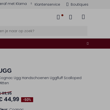
eraf met Klarna
Klantenservice
Boutiques
UGG
Cognac Ugg Handschoenen Uggfluff Scalloped
Mitten
€ 89,95
€ 44,99
-50%
Kleur:
Cognac