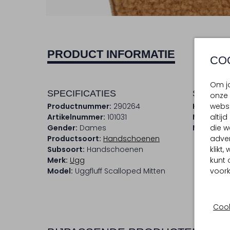
PRODUCT INFORMATIE
CO
Om jo
SPECIFICATIES
SAMENS
onze 
Productnummer:
290264
Kleur:
Co
websi
Artikelnummer:
101031
Materiaal
altij
Gender:
Dames
Materiaal
die w
Productsoort:
Handschoenen
adver
Subsoort:
Handschoenen
klikt
Merk:
Ugg
kunt 
Model:
Uggfluff Scalloped Mitten
voork
Cook