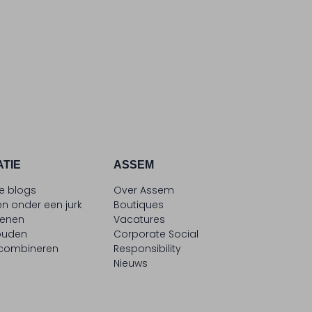
ATIE
ASSEM
le blogs
Over Assem
n onder een jurk
Boutiques
oenen
Vacatures
ouden
Corporate Social
 combineren
Responsibility
Nieuws