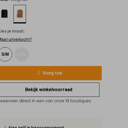
Kies je maat:
Maat uitverkocht?
S/M
L/XL
Voeg toe
Bekijk winkelvoorraad
Reserveer direct in een van onze 19 boutiques
Kies zelf je bezorgmoment