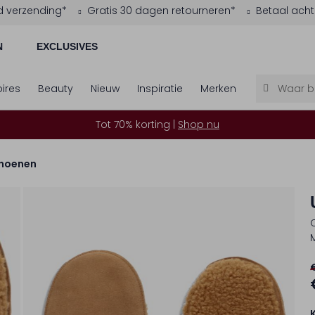
d verzending*
Gratis 30 dagen retourneren*
Betaal acht
N
EXCLUSIVES
ires
Beauty
Nieuw
Inspiratie
Merken
Tot 70% korting |
Shop nu
hoenen