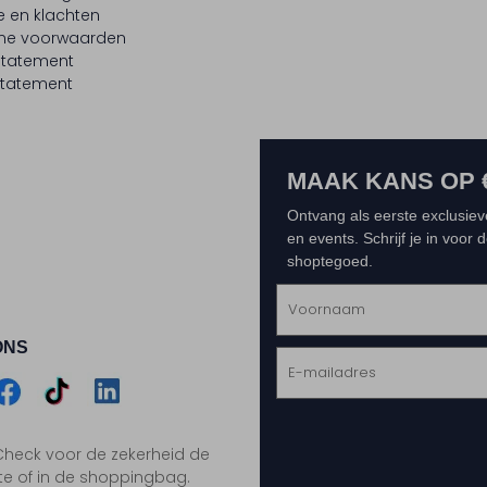
e en klachten
ne voorwaarden
statement
tatement
MAAK KANS OP 
Ontvang als eerste exclusiev
en events. Schrijf je in voor
shoptegoed.
ONS
m
Assem
Assem
Assem
. Check voor de zekerheid de
gram
acebook
TikTok
LinkedIn
te of in de shoppingbag.