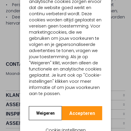
analytische cookies zorgen ervoor
• Persoonsgegevens van deelnemers worden niet
dat de website goed werkt en
zonder overleg vrijgegeven en verstrekt aan externen;
continu verbeterd wordt. Deze
• Deelnemers die geen prijs hebben gewonnen, worden
cookies worden altijd geplaatst en
hiervan niet op de hoogte gesteld.
vereisen geen toestemming. Voor
marketingcookies, die we
gebruiken om jouw voorkeuren te
volgen en je gepersonaliseerde
advertenties te tonen, vragen we
jouw toestemming. Als je op
"Weigeren" klikt, worden alleen de
CONTACT
functionele en analytische cookies
Maandag - zaterdag 09:00 - 17:00 uur
geplaatst. Je kunt ook op "Cookie-
instellingen" klikken voor meer
informatie of om jouw voorkeuren
aan te passen.
KLANTENSERVICE
ASSEMVIP
Accepteren
Weigeren
INSPIRATIE
ASSEM
Cookie-instellingen