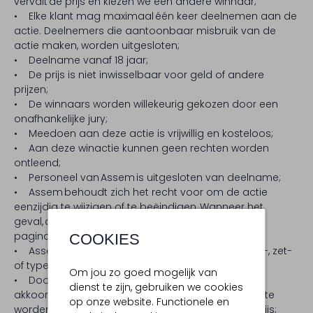
vervalt de prijs en kiezen we een andere winnaar;
• Elke klant mag maximaal één keer deelnemen aan de
actie. Deelnemers die aantoonbaar misbruik van de
actie maken, worden uitgesloten;
• Deelname vanaf 18 jaar;
• De prijs is niet inwisselbaar voor geld of andere
prijzen;
• De winnaars worden willekeurig gekozen door een
onafhankelijke jury;
• Meedoen aan deze actie is vrijwillig en kosteloos;
• Aan deze winactie kunnen geen rechten worden
ontleend;
• Personeel van Assem is uitgesloten van deelname;
• Assem behoudt zich het recht voor om de actie
eenzijdig te wijzigen of te beëindigen. Wanneer het
geval, dan zal dit gecommuniceerd worden op de
pagina met actievoorwaarden;
COOKIES
• Assem is niet aansprakelijk voor eventuele druk-, zet-
of typefouten;
Om jou zo goed mogelijk van
• Door mee te doen aan de actie geef je Assem
dienst te zijn, gebruiken we cookies
akkoord om met je naam en toenaam genoemd te
op onze website. Functionele en
worden op sociale media bij het winnen van de prijs;