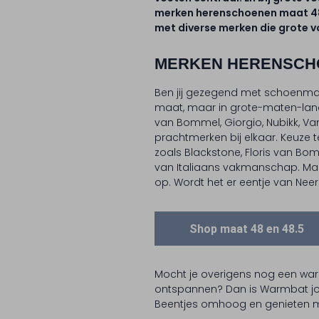
merken herenschoenen maat 48,
met diverse merken die grote 
MERKEN HERENSCHO
Ben jij gezegend met schoenmaat
maat, maar in grote-maten-land
van Bommel, Giorgio, Nubikk, Van
prachtmerken bij elkaar. Keuz
zoals Blackstone, Floris van Bo
van Italiaans vakmanschap. Magn
op. Wordt het er eentje van Nee
Shop maat 48 en 48.5
Mocht je overigens nog een war
ontspannen? Dan is Warmbat jou
Beentjes omhoog en genieten 