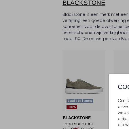
BLACKSTONE
Blackstone is een merk met een
verfijning, een goede afwerking 
schoenen voor de avonturier, die 
herenschoenen zijn verkrijgbaar 
maat 50. De ontwerpen van Bla
CO
Om jo
Laatste Items
Laats
onze 
-30%
-30%
websi
BLACKSTONE
BLACK
altij
Lage sneakers
Lage s
die w