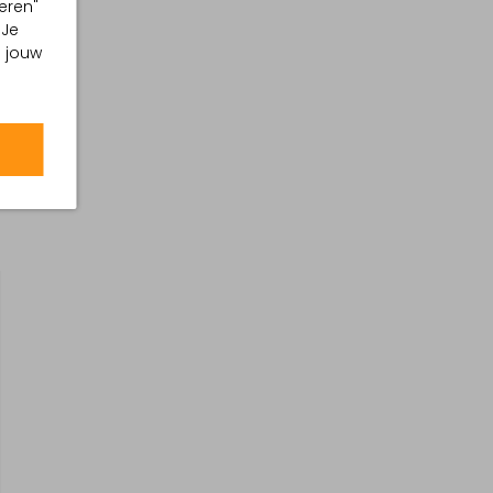
eren"
 Je
m jouw