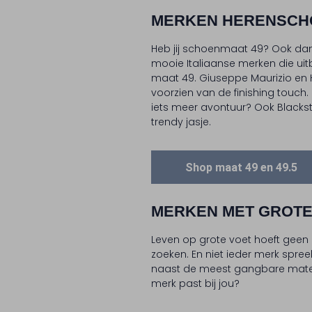
MERKEN HERENSCHO
Heb jij schoenmaat 49? Ook dan h
mooie Italiaanse merken die ui
maat 49. Giuseppe Maurizio en Ha
voorzien van de finishing touch. B
iets meer avontuur? Ook Blacks
trendy jasje.
Shop maat 49 en 49.5
MERKEN MET GROT
Leven op grote voet hoeft geen 
zoeken. En niet ieder merk spree
naast de meest gangbare maten,
merk past bij jou?