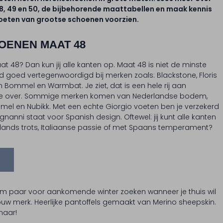
 49 en 50, de bijbehorende maattabellen en maak kennis
voeten van grootse schoenen voorzien.
ENEN MAAT 48
 48? Dan kun jij alle kanten op. Maat 48 is niet de minste
 goed vertegenwoordigd bij merken zoals: Blackstone, Floris
 Bommel en Warmbat. Je ziet, dat is een hele rij aan
e te over. Sommige merken komen van Nederlandse bodem,
mmel en Nubikk. Met een echte Giorgio voeten ben je verzekerd
anni staat voor Spanish design. Oftewel: jij kunt alle kanten
rlands trots, Italiaanse passie of met Spaans temperament?
m paar voor aankomende winter zoeken wanneer je thuis wil
w merk. Heerlijke pantoffels gemaakt van Merino sheepskin.
maar!