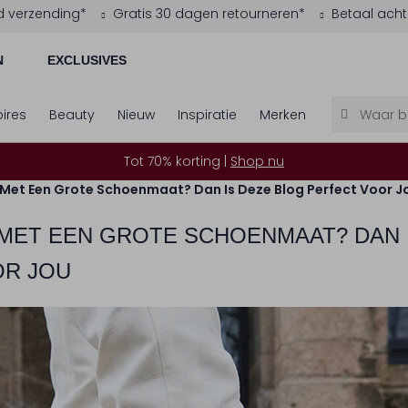
d verzending*
Gratis 30 dagen retourneren*
Betaal acht
N
EXCLUSIVES
ires
Beauty
Nieuw
Inspiratie
Merken
Tot 70% korting |
Shop nu
 Met Een Grote Schoenmaat? Dan Is Deze Blog Perfect Voor J
 MET EEN GROTE SCHOENMAAT? DAN 
OR JOU