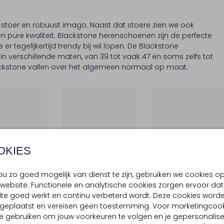
 stoer en robuust imago. Naast dat stoere zien we ook
en pure kwaliteit. Blackstone herenschoenen zijn de perfecte
er tegelijkertijd trendy bij wil lopen. De Blackstone
in verschillende maten, van 39 tot vaak 47 en soms zelfs tot
ckstone vallen over het algemeen normaal op maat.
OKIES
u zo goed mogelijk van dienst te zijn, gebruiken we cookies o
te Items
Laatste Items
website. Functionele en analytische cookies zorgen ervoor dat
-30%
te goed werkt en continu verbeterd wordt. Deze cookies word
STONE
BLACKSTONE
BLACKSTONE
d geplaatst en vereisen geen toestemming. Voor marketingcook
neakers
Lage sneakers
Lage sneakers
e gebruiken om jouw voorkeuren te volgen en je gepersonalis