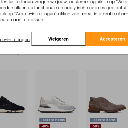
5
€ 125,95
€ 169,99
€ 118,99
€ 179,99
tenties te tonen, vragen we jouw toestemming. Als je op "Weig
, worden alleen de functionele en analytische cookies geplaatst.
ook op "Cookie-instellingen" klikken voor meer informatie of o
euren aan te passen.
el zijn trendy en eigentijds. Je herkent ze aan de hippe
. De collectie van Floris van Bommel bestaat zowel uit een
Weigeren
Accepteren
ie-instellingen
. Zo zijn er sportieve herenschoenen die passen bij een casual
odellen welke geschikt zijn voor een zakelijke outfit. De
vallen groot. Het is aan te raden om 0.5 maat kleiner te
Laatste Items
Laatste Items
-40%
-50%