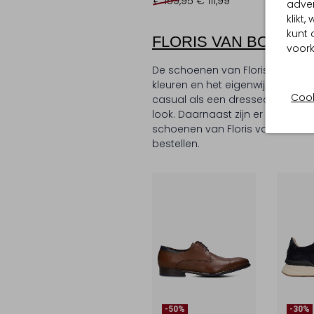
€ 159,95
€ 111,99
€ 179,9
adver
klikt
kunt 
FLORIS VAN BOMMEL
voork
De schoenen van Floris van Bomm
kleuren en het eigenwijze design
Cook
casual als een dressed collectie
look. Daarnaast zijn er diverse m
schoenen van Floris van Bommel 
bestellen.
-50%
-30%