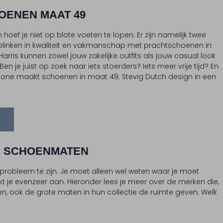
ENEN MAAT 49
oef je niet op blote voeten te lopen. Er zijn namelijk twee
tblinken in kwaliteit en vakmanschap met prachtschoenen in
rris kunnen zowel jouw zakelijke outfits als jouw casual look
en je juist op zoek naar iets stoerders? Iets meer vrije tijd? En
tone maakt schoenen in maat 49. Stevig Dutch design in een
E SCHOENMATEN
probleem te zijn. Je moet alleen wel weten waar je moet
kt je evenzeer aan. Hieronder lees je meer over de merken die,
 ook de grote maten in hun collectie de ruimte geven. Welk