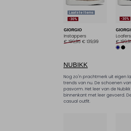
Laatste Items
-30%
-30%
GIORGIO
GIORG
Instappers
Loafers
€ 199,95
€ 139,99
€ 199,9
NUBIKK
Nog zo'n prachtmerk uit eigen l
trends van nu. De schoenen van
pasvorm. Het leer van de Nubikk
binnenkant met leer gevoerd. De 
casual outfit.