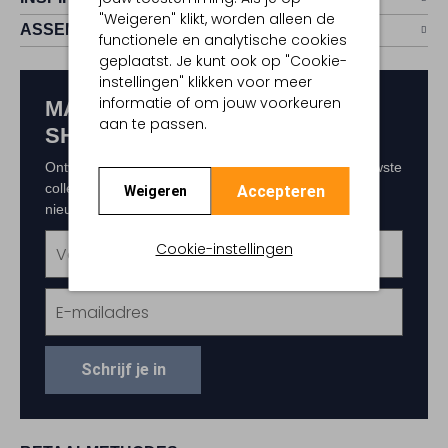
"Weigeren" klikt, worden alleen de
ASSEM
functionele en analytische cookies
geplaatst. Je kunt ook op "Cookie-
instellingen" klikken voor meer
informatie of om jouw voorkeuren
MAAK KANS OP € 150,-
aan te passen.
SHOPTEGOED
Ontvang als eerste exclusieve updates over de nieuwste
collecties, acties en events. Schrijf je in voor de
Accepteren
Weigeren
nieuwsbrief en maak kans op € 150,- shoptegoed.
Cookie-instellingen
Schrijf je in