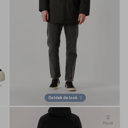
Ontdek de look
Pauze