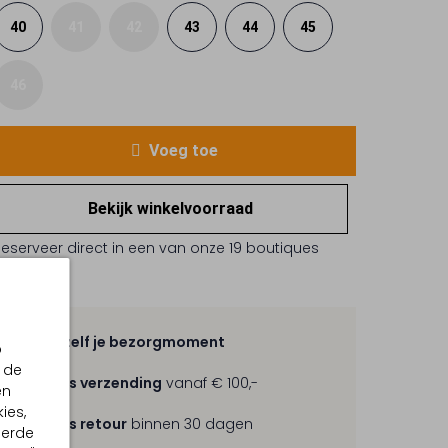
40
41
42
43
44
45
46
Voeg toe
Bekijk winkelvoorraad
Reserveer direct in een van onze 19 boutiques
Kies zelf je bezorgmoment
p
 de
Gratis verzending
vanaf € 100,-
en
ies,
Gratis retour
binnen 30 dagen
eerde