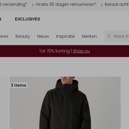
d verzending*
Gratis 30 dagen retourneren*
Betaal acht
N
EXCLUSIVES
ires
Beauty
Nieuw
Inspiratie
Merken
Tot 70% korting |
Shop nu
3 items