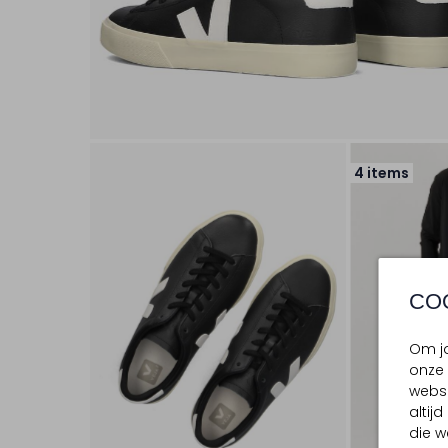
4 items
CO
Om jo
onze 
websi
altij
die w