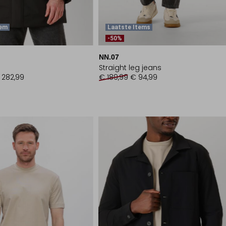
tem
Laatste Items
-50%
NN.07
Straight leg jeans
 282,99
€ 189,99
€ 94,99