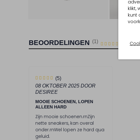
adver
klikt
Ont
kunt 
voork
BEOORDELINGEN
(1)
1
5
Cook
5
/5
STERREN
5
(5)
S
08 OKTOBER 2025
DOOR
DESIREE
t
e
MOOIE SCHOENEN, LOPEN
ALLEEN HARD
r
Zijn mooie schoenen.rnZijn
r
nette sneakers, kan overal
e
onder.rnWel lopen ze hard qua
geluid.
n