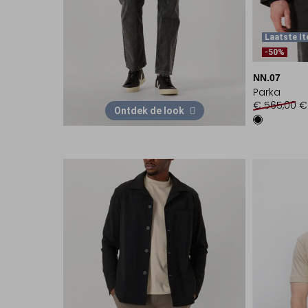
Laatste I
-50%
NN.07
Parka
€ 565,00
€
Ontdek de look