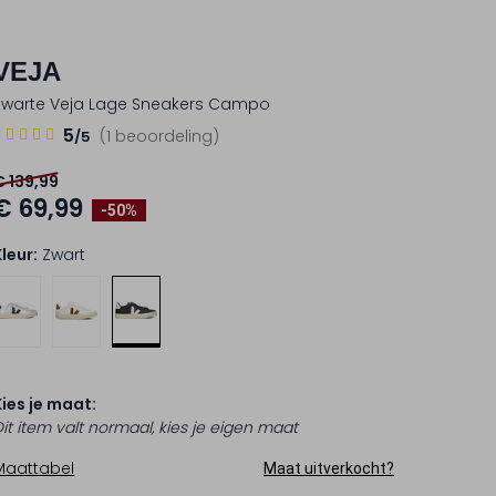
VEJA
Zwarte Veja Lage Sneakers Campo
5
5
(1 beoordeling)
/5
Sterren
€ 139,99
€ 69,99
-50%
Kleur:
Zwart
Kies je maat:
Dit item valt normaal, kies je eigen maat
Maattabel
Maat uitverkocht?