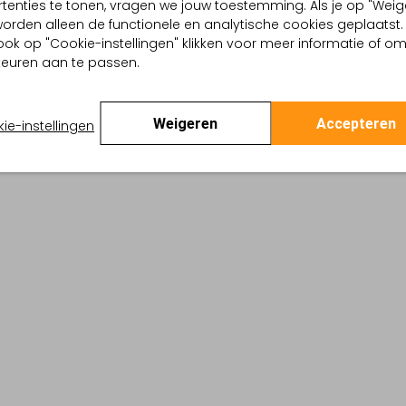
tenties te tonen, vragen we jouw toestemming. Als je op "Weig
, worden alleen de functionele en analytische cookies geplaatst.
dek de look
Ontdek de look
ook op "Cookie-instellingen" klikken voor meer informatie of o
euren aan te passen.
PRODUCT INFORMATIE
Weigeren
Accepteren
ie-instellingen