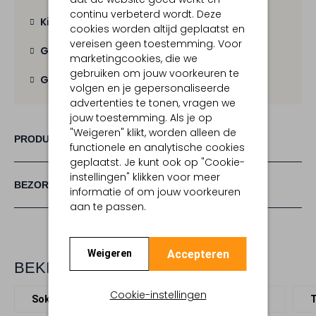
continu verbeterd wordt. Deze
Kies zelf je bezorgmoment
cookies worden altijd geplaatst en
vereisen geen toestemming. Voor
Gratis verzending
vanaf € 100,-
marketingcookies, die we
gebruiken om jouw voorkeuren te
Gratis retour
binnen 30 dagen
volgen en je gepersonaliseerde
advertenties te tonen, vragen we
jouw toestemming. Als je op
"Weigeren" klikt, worden alleen de
PRODUCT INFORMATIE
functionele en analytische cookies
geplaatst. Je kunt ook op "Cookie-
instellingen" klikken voor meer
BEZORGEN & RETOURNEREN
informatie of om jouw voorkeuren
aan te passen.
Accepteren
Weigeren
BEKIJK MEER
Cookie-instellingen
Sokken
New Amsterdam Surf Association
T