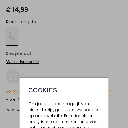
€ 14,99
Kleur:
Lichtgrijs
Kies je maat:
Maat uitverkocht?
ONE
SIZE
COOKIES
Sorry, dit item is momenteel (nog) niet beschikbaar.
Voor 23:59 uur besteld,
woensdag in huis
Om jou zo goed mogelijk van
dienst te zijn, gebruiken we cookies
Reserveer direct in een van onze 19 boutiques
op onze website. Functionele en
analytische cookies zorgen ervoor
dat de website goed werkt en