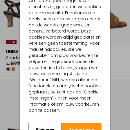
Om jou zo goed mogelijk van
dienst te zijn, gebruiken we cookies
op onze website. Functionele en
analytische cookies zorgen ervoor
dat de website goed werkt en
continu verbeterd wordt. Deze
cookies worden altijd geplaatst en
-30%
-50%
vereisen geen toestemming. Voor
marketingcookies, die we
UNISA
STEFANO LAURAN
gebruiken om jouw voorkeuren te
Sandalen met hak
Sandalen met hak
volgen en je gepersonaliseerde
€ 139,99
€ 97,99
€ 129,99
€ 64,99
advertenties te tonen, vragen we
jouw toestemming. Als je op
"Weigeren" klikt, worden alleen de
functionele en analytische cookies
geplaatst. Je kunt ook op "Cookie-
instellingen" klikken voor meer
informatie of om jouw voorkeuren
aan te passen.
Accepteren
Weigeren