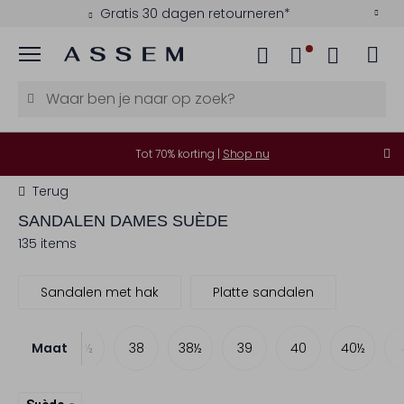
Kies zelf je bezorgmoment
Menu
Tot 70% korting |
Shop nu
Terug
SANDALEN DAMES SUÈDE
135 items
Sandalen met hak
Platte sandalen
Maat
37
37½
38
38½
39
40
40½