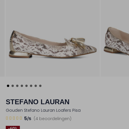
STEFANO LAURAN
Gouden Stefano Lauran Loafers Pisa
4
5
5
(4 beoordelingen)
/5
Sterren
-60%