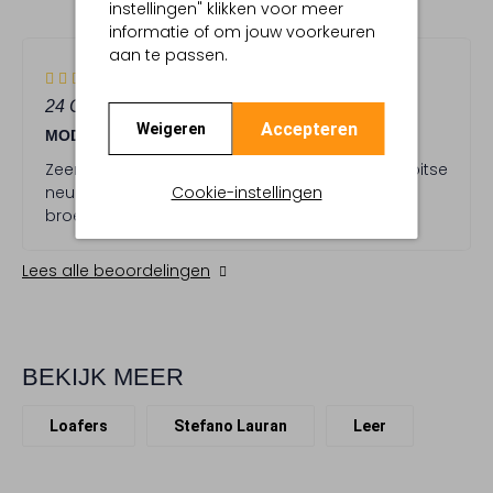
instellingen" klikken voor meer
STERREN
informatie of om jouw voorkeuren
aan te passen.
5
(5)
S
24 OKTOBER 2025
DOOR TOBY
t
Accepteren
Weigeren
MODERNE BALLERINA
e
r
Zeer draagbare ballerina s rnLuxe look en de spitse
r
Cookie-instellingen
neuzen staan heel leuk onder de huidige wijde
e
broeken mode
n
Lees alle beoordelingen
BEKIJK MEER
Loafers
Stefano Lauran
Leer