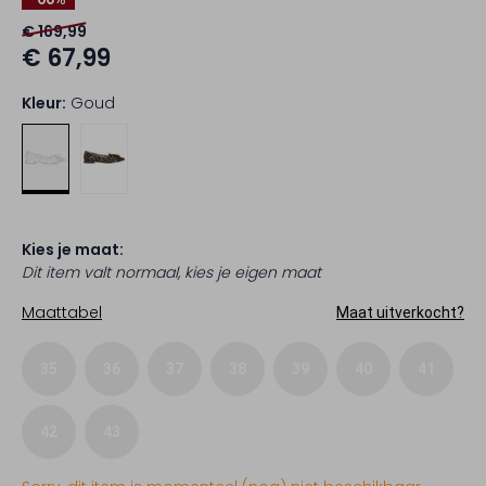
€ 169,99
€ 67,99
Kleur:
Goud
Kies je maat:
Dit item valt normaal, kies je eigen maat
Maattabel
Maat uitverkocht?
35
36
37
38
39
40
41
42
43