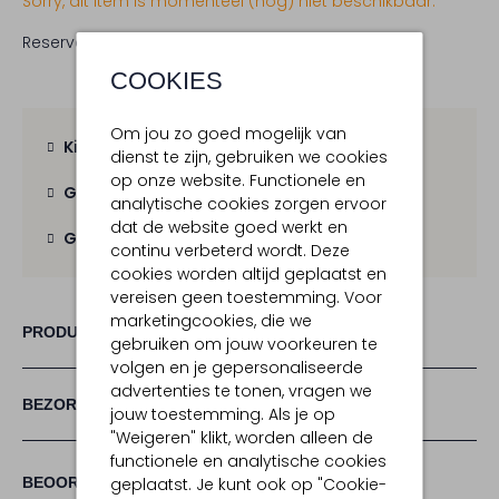
Sorry, dit item is momenteel (nog) niet beschikbaar.
Reserveer direct in een van onze 19 boutiques
COOKIES
Om jou zo goed mogelijk van
Kies zelf je bezorgmoment
dienst te zijn, gebruiken we cookies
op onze website. Functionele en
Gratis verzending
vanaf € 100,-
analytische cookies zorgen ervoor
dat de website goed werkt en
Gratis retour
binnen 30 dagen
continu verbeterd wordt. Deze
cookies worden altijd geplaatst en
vereisen geen toestemming. Voor
marketingcookies, die we
PRODUCT INFORMATIE
gebruiken om jouw voorkeuren te
volgen en je gepersonaliseerde
advertenties te tonen, vragen we
BEZORGEN & RETOURNEREN
jouw toestemming. Als je op
"Weigeren" klikt, worden alleen de
functionele en analytische cookies
(4)
4
5
geplaatst. Je kunt ook op "Cookie-
BEOORDELINGEN
5
/5