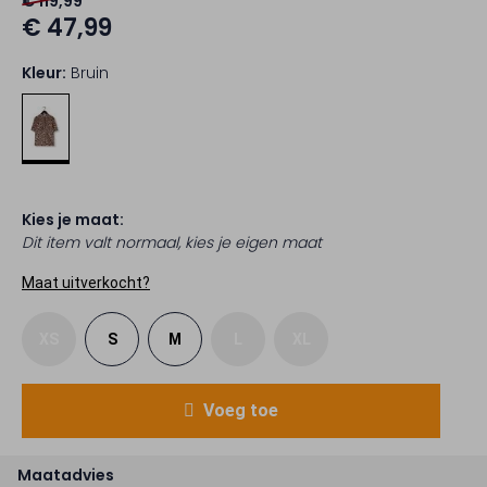
€ 119,99
€ 47,99
Kleur:
Bruin
Kies je maat:
Dit item valt normaal, kies je eigen maat
Maat uitverkocht?
XS
S
M
L
XL
Voeg toe
Maatadvies