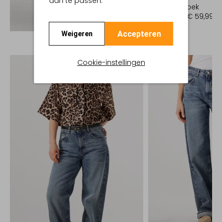
aan te passen.
Korte broek
€ 119,99
€ 59,99
Ontdek de look
Accepteren
Weigeren
Cookie-instellingen