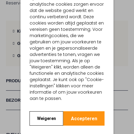
Reserveer direct in een van onze 19 boutiques
analytische cookies zorgen ervoor
dat de website goed werkt en
continu verbeterd wordt. Deze
cookies worden altijd geplaatst en
vereisen geen toestemming. Voor
Kies zelf je bezorgmoment
marketingcookies, die we
gebruiken om jouw voorkeuren te
Gratis verzending
vanaf € 100,-
volgen en je gepersonaliseerde
advertenties te tonen, vragen we
Gratis retour
binnen 30 dagen
jouw toestemming. Als je op
"Weigeren" klikt, worden alleen de
functionele en analytische cookies
geplaatst. Je kunt ook op "Cookie-
PRODUCT INFORMATIE
instellingen" klikken voor meer
informatie of om jouw voorkeuren
aan te passen.
BEZORGEN & RETOURNEREN
Accepteren
Weigeren