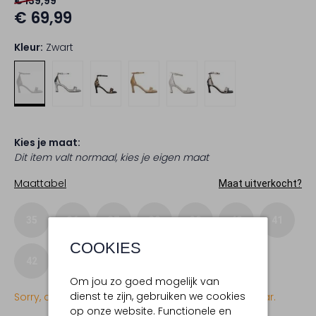
€ 139,99
€ 69,99
Kleur:
Zwart
Kies je maat:
Dit item valt normaal, kies je eigen maat
Maattabel
Maat uitverkocht?
35
36
37
38
39
40
41
COOKIES
42
43
Om jou zo goed mogelijk van
dienst te zijn, gebruiken we cookies
Sorry, dit item is momenteel (nog) niet beschikbaar.
op onze website. Functionele en